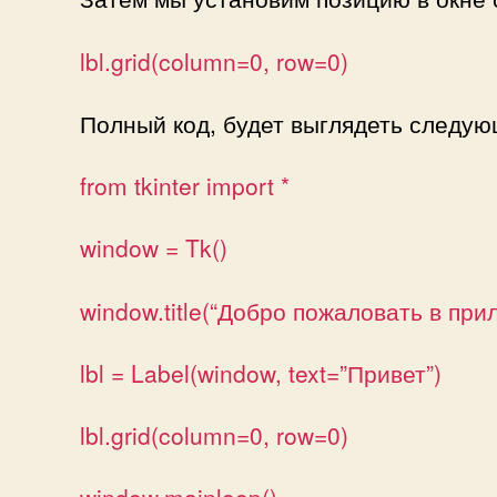
lbl.grid(column=0, row=0)
Полный код, будет выглядеть следу
from tkinter import *
window = Tk()
window.title(“Добро пожаловать в пр
lbl = Label(window, text=”Привет”)
lbl.grid(column=0, row=0)