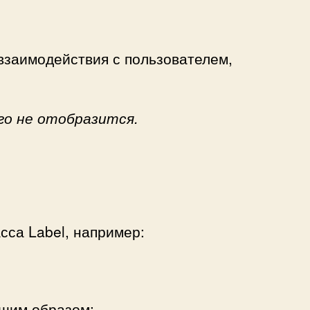
взаимодействия с пользователем,
го не отобразится.
сса Label, например:
ющим образом: