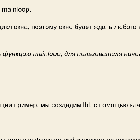
 mainloop.
икл окна, поэтому окно будет ждать любого 
ь функцию mainloop, для пользователя ниче
щий пример, мы создадим lbl, с помощью кла
с помощью функции grid и укажем ее следу