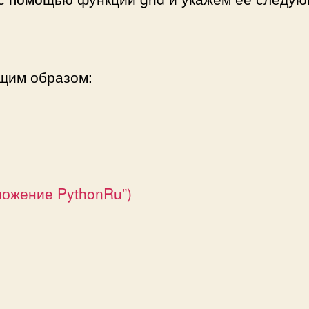
ющим образом:
иложение PythonRu”)