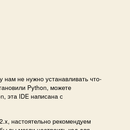
му нам не нужно устанавливать что-
тановили Python, можете
n, эта IDE написана с
 2.x, настоятельно рекомендуем
обы вы могли настроить код для