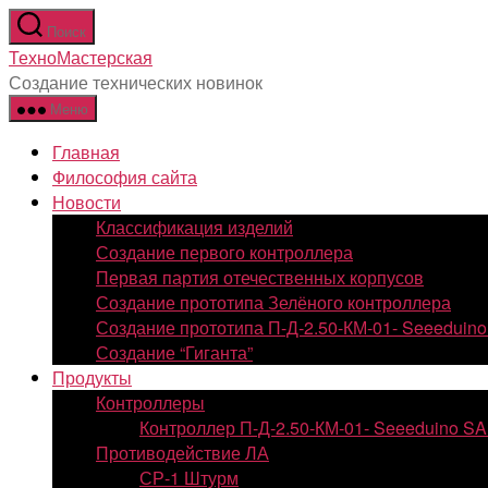
Перейти
Поиск
к
ТехноМастерская
содержимому
Создание технических новинок
Меню
Главная
Философия сайта
Новости
Классификация изделий
Создание первого контроллера
Первая партия отечественных корпусов
Создание прототипа Зелёного контроллера
Создание прототипа П-Д-2.50-КМ-01- Seeedui
Создание “Гиганта”
Продукты
Контроллеры
Контроллер П-Д-2.50-КМ-01- Seeeduino S
Противодействие ЛА
СР-1 Штурм