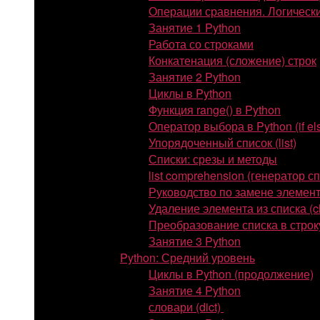
Операции сравнения. Логическ
Занятие 1 Python
Работа со строками
Конкатенация (сложение) строк
Занятие 2 Python
Циклы в Python
Функция range() в Python
Оператор выбора в Python (if el
Упорядоченный список (list)
Списки: срезы и методы
list comprehension (генератор с
Руководство по замене элемент
Удаление элемента из списка (cle
Преобразование списка в строку
Занятие 3 Python
Python: Средний уровень
Циклы в Python (продолжение)
Занятие 4 Python
словари (dict)