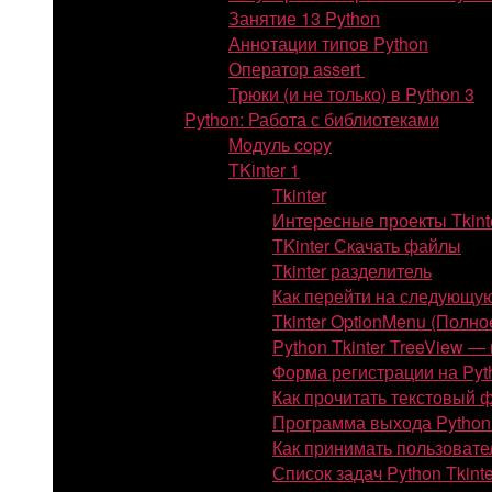
Занятие 13 Python
Аннотации типов Python
Оператор assert
Трюки (и не только) в Python 3
Python: Работа с библиотеками
Модуль copy
TKinter 1
Tkinter
Интересные проекты Tkint
TKinter Скачать файлы
Tkinter разделитель
Как перейти на следующую
Tkinter OptionMenu (Полно
Python Tkinter TreeView —
Форма регистрации на Pyth
Как прочитать текстовый ф
Программа выхода Python 
Как принимать пользовате
Список задач Python Tkint