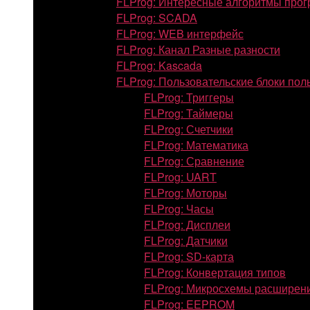
FLProg: Интересные алгоритмы про
FLProg: SCADA
FLProg: WEB интерфейс
FLProg: Канал Разные разности
FLProg: Kascada
FLProg: Пользовательские блоки пол
FLProg: Триггеры
FLProg: Таймеры
FLProg: Счетчики
FLProg: Математика
FLProg: Сравнение
FLProg: UART
FLProg: Моторы
FLProg: Часы
FLProg: Дисплеи
FLProg: Датчики
FLProg: SD-карта
FLProg: Конвертация типов
FLProg: Микросхемы расширен
FLProg: EEPROM