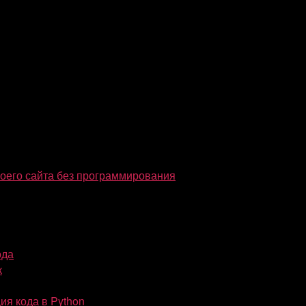
воего сайта без программирования
ода
к
я кода в Python