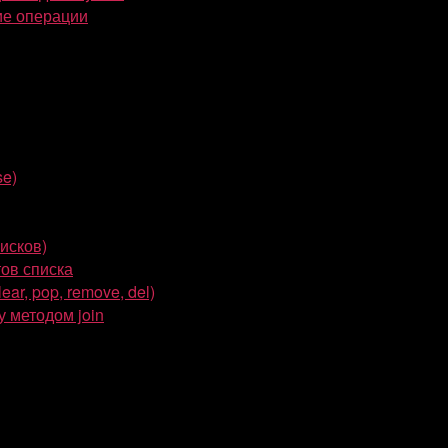
ие операции
se)
писков)
ов списка
ar, pop, remove, del)
 методом join