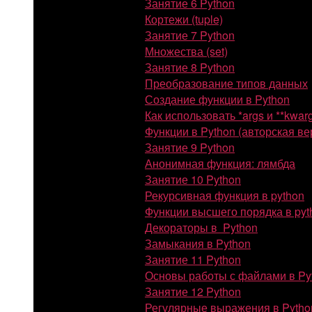
Занятие 6 Python
Кортежи (tuple)
Занятие 7 Python
Множества (set)
Занятие 8 Python
Преобразование типов данных
Создание функции в Python
Как использовать *args и **kwar
Функции в Python (авторская ве
Занятие 9 Python
Анонимная функция: лямбда
Занятие 10 Python
Рекурсивная функция в python
Функции высшего порядка в pyt
Декораторы в Python
Замыкания в Python
Занятие 11 Python
Основы работы с файлами в Py
Занятие 12 Python
Регулярные выражения в Pytho