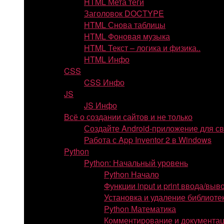
HTML Мета теги
Заголовок DOCTYPE
HTML Снова таблицы
HTML Фоновая музыка
HTML Текст – логика и физика..
HTML Инфо
CSS
CSS Инфо
JS
JS Инфо
Всё о создании сайтов и не только
Создайте Android-приложение для с
Работа с App Inventor 2 в Windows
Python
Python: Начальный уровень
Python Начало
Функции input и print ввода/выв
Установка и удаление библиоте
Python Математика
Комментирование и документаци