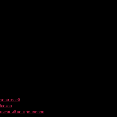
ьзователей
блоков
описаний контроллеров