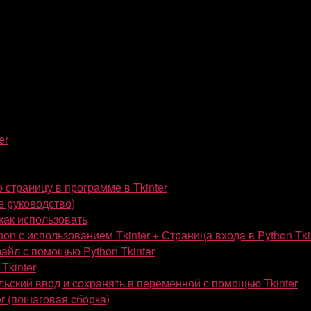
er
 страницу в программе в Tkinter
е руководство)
 как использовать
on с использованием Tkinter + Страница входа в Python Tki
айл с помощью Python Tkinter
Tkinter
льский ввод и сохранять в переменной с помощью Tkinter
er (пошаговая сборка)