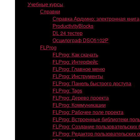
Учебные курсы
Справки
Справка Ардуино: электронная книга
ProductivityBlocks
DL 24 тестер
Осцилограф DSO5102P
FLProg
FLProg: Как скачать
FLProg: Интерфейс
FLProg: Главное меню
FLProg: Инструменты
FLProg: Панель быстрого доступа
FLProg: Tags
FLProg: Дерево проекта
FLProg: Коммуникации
FLProg: Рабочее поле проекта
FLProg: Встроенные библиотеки пол
FLProg: Создание пользовательских 
FLProg: Редактор пользовательских 