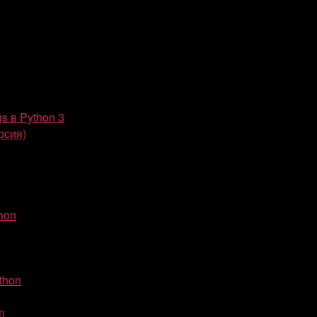
gs в Python 3
рсия)
hon
thon
n