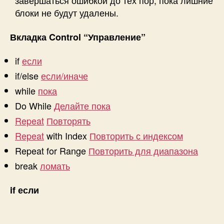
завершаться ошибкой до тех пор, пока лишние
блоки не будут удалены.
Вкладка
Control
“Управление”
if
если
if/else
если/иначе
while
пока
Do While
Делайте пока
Repeat
Повторять
Repeat
with Index
Повторить с индексом
Repeat for Range
Повторить для диапазона
break
ломать
if
если