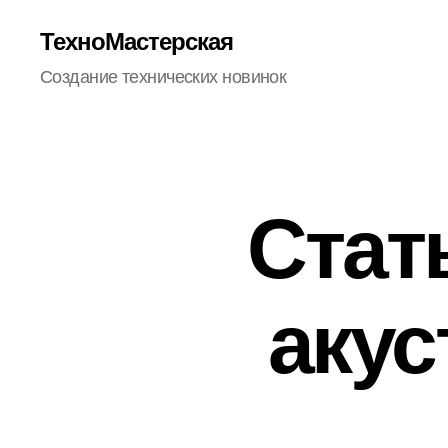
ТехноМастерская
Создание технических новинок
Стат
акус