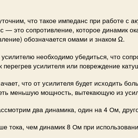
точним, что такое импеданс при работе с а
с — это сопротивление, которое динамик о
вление) обозначается омами и знаком Ω.
 усилителю необходимо убедиться, что соп
ак перегрев усилителя или повреждение кату
ачает, что от усилителя будет исходить бол
еть меньшую мощность, вытекающую из усил
ссмотрим два динамика, один на 4 Ом, друго
ше тока, чем динамик 8 Ом при использовани