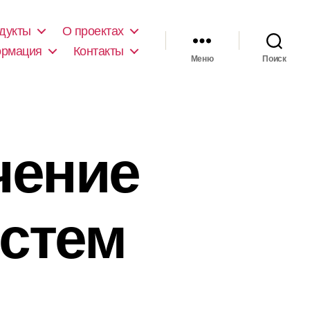
дукты
О проектах
ормация
Контакты
Меню
Поиск
чение
истем