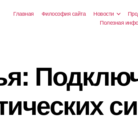
Главная
Философия сайта
Новости
Про
Полезная инф
ья: Подклю
тических с