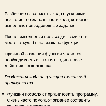
Разбиение на сегменты кода функциями
позволяет создавать части кода, которые
выполняют определенные задания.
После выполнения происходит возврат в
место, откуда была вызвана функция.
Причиной создания функции является
необходимость выполнять одинаковое
действие несколько раз.
Разделения кода на функции имеет ряд
:
преимуществ
Функции позволяют организовать программу.
Очень часто помогают заранее составить
концепцию программы.