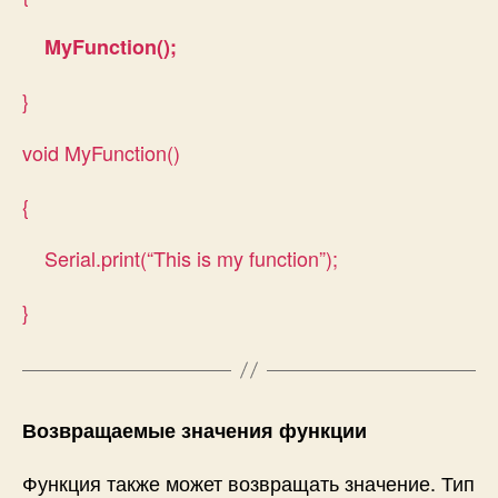
MyFunction();
}
void MyFunction()
{
Serial.print(“This is my function”);
}
Возвращаемые значения функции
Функция также может возвращать значение. Тип