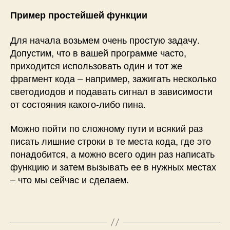
Пример простейшей функции
Для начала возьмем очень простую задачу.
Допустим, что в вашей программе часто,
приходится использовать один и тот же
фрагмент кода – например, зажигать несколько
светодиодов и подавать сигнал в зависимости
от состояния какого-либо пина.
Можно пойти по сложному пути и всякий раз
писать лишние строки в те места кода, где это
понадобится, а можно всего один раз написать
функцию и затем вызывать ее в нужных местах
– что мы сейчас и сделаем.