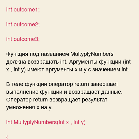
int outcome1;
int outcome2;
int outcome3;
Функция под названием MultyplyNumbers
должна возвращать int. Аргументы функции (int
x , int y) имеют аргументы x и y с значением int.
В теле функции оператор return завершает
выполнение функции и возвращает данные.
Оператор return возвращает результат
умножения x на y.
int MultyplyNumbers(int x , int y)
{