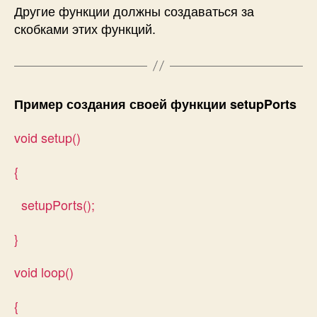
Другие функции должны создаваться за
скобками этих функций.
Пример создания своей функции
setupPorts
void setup()
{
setupPorts();
}
void loop()
{