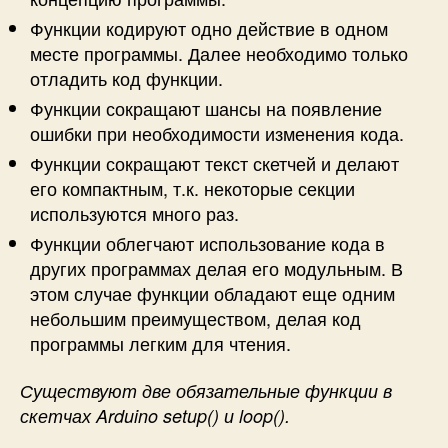
Функции кодируют одно действие в одном
месте программы. Далее необходимо только
отладить код функции.
Функции сокращают шансы на появление
ошибки при необходимости изменения кода.
Функции сокращают текст скетчей и делают
его компактным, т.к. некоторые секции
используются много раз.
Функции облегчают использование кода в
других программах делая его модульным. В
этом случае функции обладают еще одним
небольшим преимуществом, делая код
программы легким для чтения.
Существуют две обязательные функции в
скетчах Arduino setup() и loop().