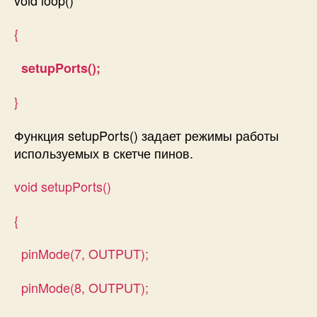
{
setupPorts();
}
Функция setupPorts() задает режимы работы
используемых в скетче пинов.
void setupPorts()
{
pinMode(7, OUTPUT);
pinMode(8, OUTPUT);