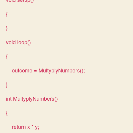
{
}
void loop()
{
outcome = MultyplyNumbers();
}
int MultyplyNumbers()
{
return x * y;