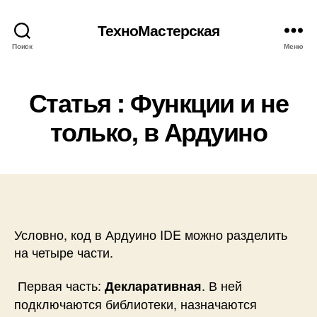
ТехноМастерская
Поиск
Меню
Статья : Функции и не
только, в Ардуино
Условно, код в Ардуино IDE можно разделить
на четыре части.
Первая часть:
. В ней
Декларативная
подключаются библиотеки, назначаются