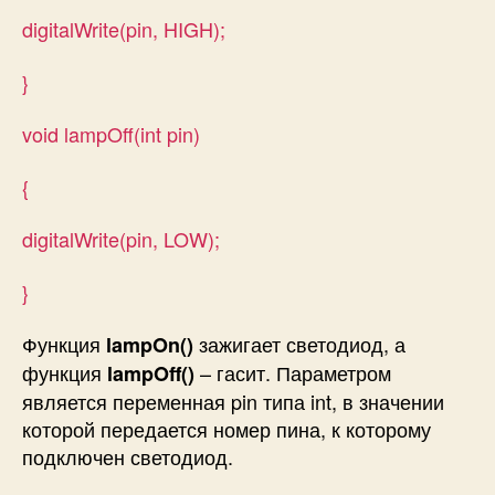
digitalWrite(pin, HIGH);
}
void lampOff(int pin)
{
digitalWrite(pin, LOW);
}
Функция
зажигает светодиод, а
lampOn()
функция
– гасит. Параметром
lampOff()
является переменная pin типа int, в значении
которой передается номер пина, к которому
подключен светодиод.