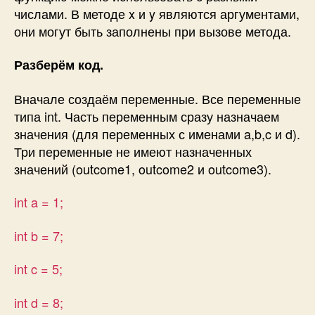
числами. В методе x и y являются аргументами,
они могут быть заполнены при вызове метода.
Разберём код.
Вначале создаём переменные. Все переменные
типа int. Часть переменным сразу назначаем
значения (для переменных с именами a,b,c и d).
Три переменные не имеют назначенных
значений (outcome1, outcome2 и outcome3).
int a = 1;
int b = 7;
int c = 5;
int d = 8;