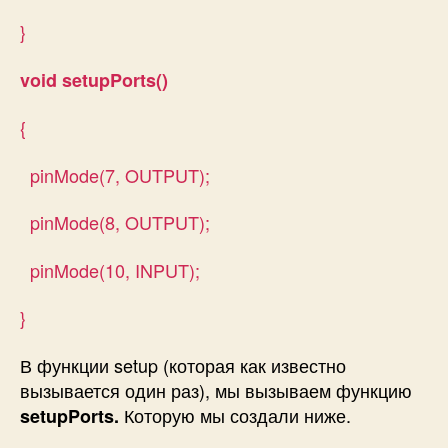
}
void setupPorts()
{
pinMode(7, OUTPUT);
pinMode(8, OUTPUT);
pinMode(10, INPUT);
}
В функции setup (которая как известно
вызывается один раз), мы вызываем функцию
Которую мы создали ниже.
setupPorts.