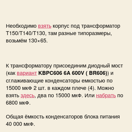
Необходимо
взять
корпус под трансформатор
T150/T140/T130, там разные типоразмеры,
возьмём 130×65.
К трансформатору присоединим диодный мост
(как
вариант
) и
KBPC606 6A 600V ( BR606)
сглаживающие конденсаторы емкостью по
15000 мкФ 2 шт. в каждом плече (4). Можно
взять
здесь
, два по 15000 мкФ. Или
набрать
по
6800 мкФ.
Общая ёмкость конденсаторов блока питания
40 000 мкФ.