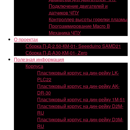
Подключение двигателей и
датчиков ЧПУ
Контроллер высоты горелки плазмы
Программирование Macro B
Механика ЧПУ
О проектах
Сборка П-Д-2.50-КМ-01- Seeeduino SAMD21
Сборка П-Д-A30-КМ-01- Zero
Полезная информация
Корпуса
Пластиковый корпус на дин-рейку LK-
PLC22
Пластиковый корпус на дин-рейку AK-
DR-30
Пластиковый корпус на дин-рейку 1М-51
Пластиковый корпус на дин-рейку D2M-
RU
Пластиковый корпус на дин-рейку D3M-
RU