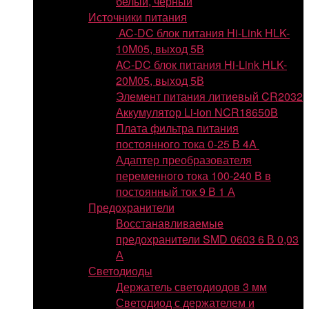
белый, черный
Источники питания
AC-DC блок питания Hi-Link HLK-
10M05, выход 5В
AC-DC блок питания Hi-Link HLK-
20M05, выход 5В
Элемент питания литиевый CR2032
Аккумулятор Li-ion NCR18650B
Плата фильтра питания
постоянного тока 0-25 В 4A
Адаптер преобразователя
переменного тока 100-240 В в
постоянный ток 9 В 1 А
Предохранители
Восстанавливаемые
предохранители SMD 0603 6 В 0,03
А
Светодиоды
Держатель светодиодов 3 мм
Светодиод с держателем и