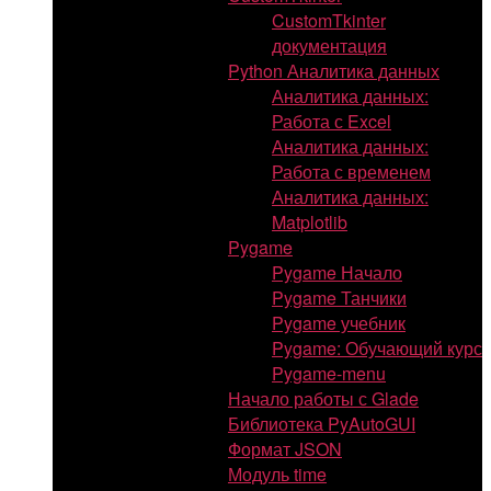
CustomTkinter
документация
Python Аналитика данных
Аналитика данных:
Работа с Excel
Аналитика данных:
Работа с временем
Аналитика данных:
Matplotlib
Pygame
Pygame Начало
Pygame Танчики
Pygame учебник
Pygame: Обучающий курс
Pygame-menu
Начало работы с Glade
Библиотека PyAutoGUI
Формат JSON
Модуль time