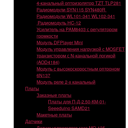
4-канальный оптоизолятор TZT TLP281
Радиомодули SYN115 SYN480R
Радиомодули WL101-341 WL102-341
Радиомодуль HC-12
Усилитель на PAM8403 с регулятором
громкости
Модуль DFPlayer Mini
Модуль управления нагрузкой с MOSFET
транзистором с N-канальной логикой
(AOD4184)
Модуль с высокоскоростным оптроном
6N137
Модуль реле 2-х канальный
Платы
Заказные платы
Платы для П-Д-2.50-КМ-01-
Seeeduino SAMD21
Макетные платы
Датчики
Датчик углекислого газа MQ-135