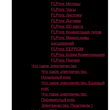
FLProg: Моторы
FLProg: Часы
FLProg: Дисплеи
FLProg: Датчики
FLProg: SD-карта
FLProg: Конвертация типов
FLProg: Микросхемы
расширений
FLProg: EEPROM
FLProg: Блоки Коммуникации
FLProg: Прочее
Что такое электричество
Что такое электричество.
Начальный курс
Что такое электричество. Базовый
курс
Что такое электричество.
Продвинутый курс
Электричество. Практикум 1