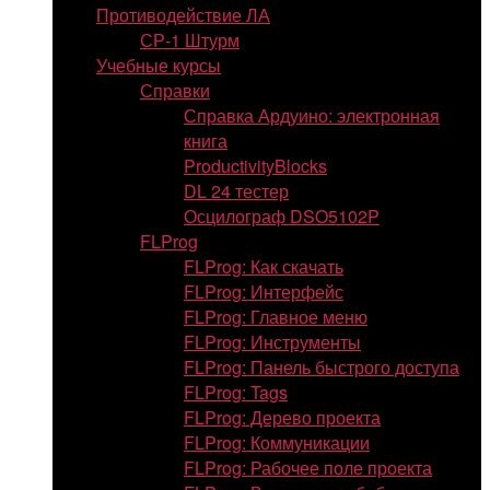
Противодействие ЛА
СР-1 Штурм
Учебные курсы
Справки
Справка Ардуино: электронная
книга
ProductivityBlocks
DL 24 тестер
Осцилограф DSO5102P
FLProg
FLProg: Как скачать
FLProg: Интерфейс
FLProg: Главное меню
FLProg: Инструменты
FLProg: Панель быстрого доступа
FLProg: Tags
FLProg: Дерево проекта
FLProg: Коммуникации
FLProg: Рабочее поле проекта