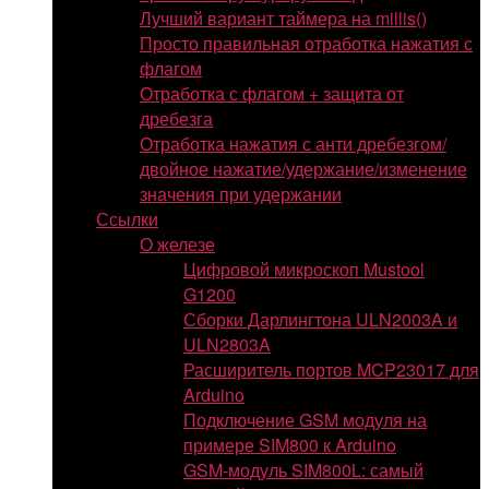
Лучший вариант таймера на millis()
Просто правильная отработка нажатия с
флагом
Отработка с флагом + защита от
дребезга
Отработка нажатия с анти дребезгом/
двойное нажатие/удержание/изменение
значения при удержании
Ссылки
О железе
Цифровой микроскоп Mustool
G1200
Сборки Дарлингтона ULN2003A и
ULN2803A
Расширитель портов MCP23017 для
Arduino
Подключение GSM модуля на
примере SIM800 к Arduino
GSM-модуль SIM800L: самый