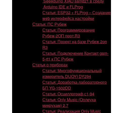
Seeeduino XIAO samd21 в среду
Arduino IDE и FLProg
Статья: ESP32 + FLProg – Создание
web интерфейса настройки
Статья: ПС Рубеж
Статья: Программирование
Рубеж-2ОП прот.R3
Статья: Проект на базе Рубеж 2оп
R3
Статья: Подключение Контакт gsm-
5-rt1 к ПС Рубеж
Статья о приборах
Статья: Многофункциональный
измеритель DUOYI DY294
Статья: Доработка лабораторного
БП YG-1502DD
Статья: Осциллограф с1-94
Статья: Only Music (Оплеуха
микрухам) 2.7
Статья: Реализация Only Music