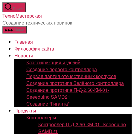
Перейти
Поиск
к
ТехноМастерская
содержимому
Создание технических новинок
Меню
Главная
Философия сайта
Новости
Классификация изделий
Создание первого контроллера
Первая партия отечественных корпусов
Создание прототипа Зелёного контроллера
Создание прототипа П-Д-2.50-КМ-01-
Seeeduino SAMD21
Создание “Гиганта”
Продукты
Контроллеры
Контроллер П-Д-2.50-КМ-01- Seeeduino
SAMD21