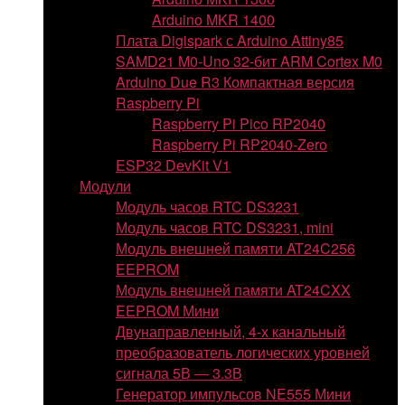
Arduino MKR 1400
Плата Digispark с Arduino Attiny85
SAMD21 M0-Uno 32-бит ARM Cortex M0
Arduino Due R3 Компактная версия
Raspberry Pi
Raspberry Pi Pico RP2040
Raspberry Pi RP2040-Zero
ESP32 DevKit V1
Модули
Модуль часов RTC DS3231
Модуль часов RTC DS3231, mini
Модуль внешней памяти AT24C256
EEPROM
Модуль внешней памяти AT24CXX
EEPROM Мини
Двунаправленный, 4-х канальный
преобразователь логических уровней
сигнала 5В — 3.3В
Генератор импульсов NE555 Мини