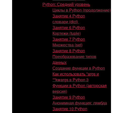
Python: Средний уровень
Циклы в Python (продолжение)
Занятие 4 Python
словари (dict)
Занятие 6 Python
Кортежи (tuple)
Занятие 7 Python
Множества (set)
Занятие 8 Python
Преобразование типов
данных
Создание функции в Python
Как использовать *args и
**kwargs в Python 3
Функции в Python (авторская
версия)
Занятие 9 Python
Анонимная функция: лямбда
Занятие 10 Python