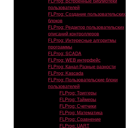
FLProg: Встроенные библиотеки
пользователей
FLProg: Создание пользовательских
блоков
FLProg: Редактор пользовательских
описаний контроллеров
FLProg: Интересные алгоритмы
программы
FLProg: SCADA
FLProg: WEB интерфейс
FLProg: Канал Разные разности
FLProg: Kascada
FLProg: Пользовательские блоки
пользователей
FLProg: Триггеры
FLProg: Таймеры
FLProg: Счетчики
FLProg: Математика
FLProg: Сравнение
FLProg: UART