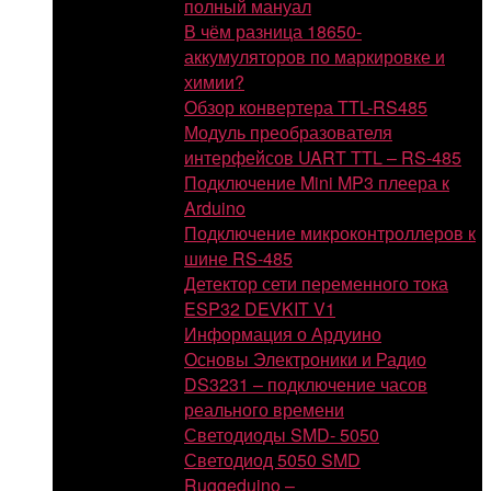
полный мануал
В чём разница 18650-
аккумуляторов по маркировке и
химии?
Обзор конвертера TTL-RS485
Модуль преобразователя
интерфейсов UART TTL – RS-485
Подключение Mini MP3 плеера к
Arduino
Подключение микроконтроллеров к
шине RS-485
Детектор сети переменного тока
ESP32 DEVKIT V1
Информация о Ардуино
Основы Электроники и Радио
DS3231 – подключение часов
реального времени
Светодиоды SMD- 5050
Светодиод 5050 SMD
Ruggeduino –