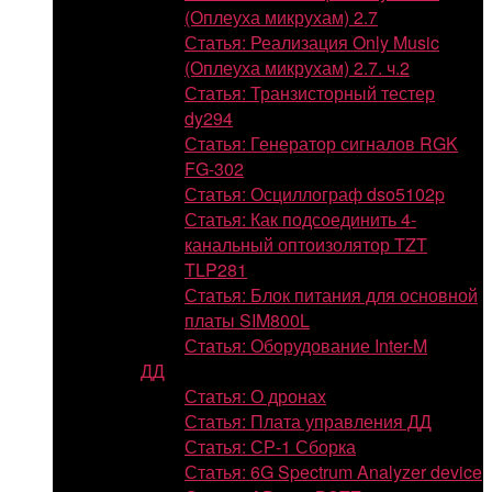
(Оплеуха микрухам) 2.7
Статья: Реализация Only Music
(Оплеуха микрухам) 2.7. ч.2
Статья: Транзисторный тестер
dy294
Статья: Генератор сигналов RGK
FG-302
Статья: Осциллограф dso5102p
Статья: Как подсоединить 4-
канальный оптоизолятор TZT
TLP281
Статья: Блок питания для основной
платы SIM800L
Статья: Оборудование Inter-M
ДД
Статья: О дронах
Статья: Плата управления ДД
Статья: СР-1 Сборка
Статья: 6G Spectrum Analyzer device