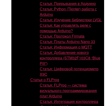
Статья: Прерывания в Ардуино
Статья: Python (Tkinter) работа с
Arduino
Статья: Изучение библиотеки LVGL
Статья: Как управлять реле с
помощью Arduino?
Статья: Протокол Firmata
Статья: Платы Arduino Nano 33
Статья: Информация о MQTT
Статья: Добавление нового
контроллера (STM32F103C8 “Blue
Pill”)
Статья: Цифровой потенциометр
X9C
Статья о FLProg
Статья: FLProg — система
визуального программирования
плат Arduino
Статья: Интеграция контроллера