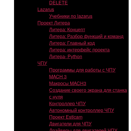
DELETE
Lazarus
Учебники по lazarus
Проект Литера
Литера: Концепт
Литера: Разбор функций и команд
Литера: Главный код
Литера: интерфейс проекта
Литера- Python
ЧПУ
Программы для работы с ЧПУ
MACH 3
Макросы MACH3
Cоздание своего экрана для станка
с нуля
Контроллер ЧПУ
Автономный контроллер ЧПУ
Проект Estlcam
Двигатели для ЧПУ
Драйверы для двигателей ЧПУ