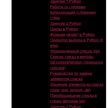
Занятие 1 Python
Работа со строками
Конкатенация (сложение)
строк
Занятие 2 Python
Циклы в Python
Функция range() в Python
Оператор выбора в Python (if
else)
Упорядоченный список (list)
Списки: срезы и методы
list comprehension (генератор
списков)
Руководство по замене
элементов списка
Удаление элемента из списка
(clear, pop, remove, del)
Преобразование списка в
строку методом join
Занятие 3 Python