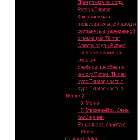
Программа выхода
Python Tkinter
Как принимать
пользовательский ввод и
сохранять в переменной
с помощью Tkinter
Список задач Python
Tkinter (пошаговая
сборка)
Учебное пособие по
холсту Python Tkinter
Курс Tkinter, часть 1
Курс Tkinter, часть 2
Tkinter 2
18. Меню
17. MessageBox. Окна
сообщений
Pyuibuilder -работа с
TKinter
CustomTkinter