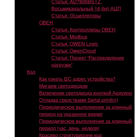
Статья: AD7606BSTZ,
Восьмиканальный 16-бит АЦП
Статья: Осцилляторы
ОВЕН
Статья: Контроллеры ОВЕН
Статья: Modbus
Статья: OWEN Logic
Статья: OwenCloud
Статья: Проект “Распределение
нагрузки”
Код
Как узнать I2C адрес устройства?
Мигаем светодиодом
Включение светодиода кнопкой Ардуино
Отладка средствами Serial.println()
Периодическое выполнение за длинный
период на указанное время
Периодическое выполнение за длинный
период (час, день, неделя)
Красиво структурируем код