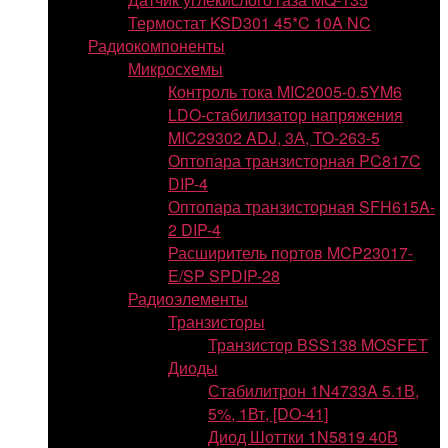
Термостат KSD301 45*C 10A NC
Радиокомпоненты
Микросхемы
Контроль тока MIC2005-0.5YM6
LDO-стабилизатор напряжения
MIC29302 ADJ, 3А, TO-263-5
Оптопара транзисторная PC817C
DIP-4
Оптопара транзисторная SFH615A-
2 DIP-4
Расширитель портов MCP23017-
E/SP SPDIP-28
Радиоэлементы
Транзисторы
Транзистор BSS138 MOSFET
Диоды
Стабилитрон 1N4733A 5.1В,
5%, 1Вт, [DO-41]
Диод Шоттки 1N5819 40В