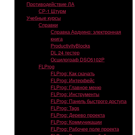
Противодействие ЛА
СР-1 Штурм
Учебные курсы
Справки
Справка Ардуино: электронная
книга
ProductivityBlocks
DL 24 тестер
Осцилограф DSO5102P
FLProg
FLProg: Как скачать
FLProg: Интерфейс
FLProg: Главное меню
FLProg: Инструменты
FLProg: Панель быстрого доступа
FLProg: Tags
FLProg: Дерево проекта
FLProg: Коммуникации
FLProg: Рабочее поле проекта