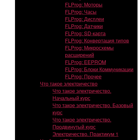
FLProg: Моторы
FLProg: Часы
FLProg: Дисплеи
FLProg: Датчики
FLProg: SD-карта
FLProg: Конвертация типов
FLProg: Микросхемы
расширений
FLProg: EEPROM
FLProg: Блоки Коммуникации
FLProg: Прочее
Что такое электричество
Что такое электричество.
Начальный курс
Что такое электричество. Базовый
курс
Что такое электричество.
Продвинутый курс
Электричество. Практикум 1