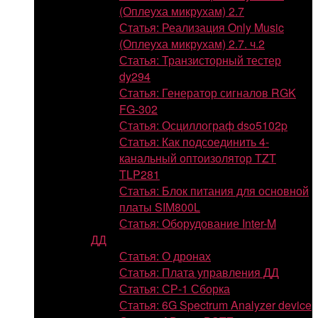
(Оплеуха микрухам) 2.7
Статья: Реализация Only Music
(Оплеуха микрухам) 2.7. ч.2
Статья: Транзисторный тестер
dy294
Статья: Генератор сигналов RGK
FG-302
Статья: Осциллограф dso5102p
Статья: Как подсоединить 4-
канальный оптоизолятор TZT
TLP281
Статья: Блок питания для основной
платы SIM800L
Статья: Оборудование Inter-M
ДД
Статья: О дронах
Статья: Плата управления ДД
Статья: СР-1 Сборка
Статья: 6G Spectrum Analyzer device