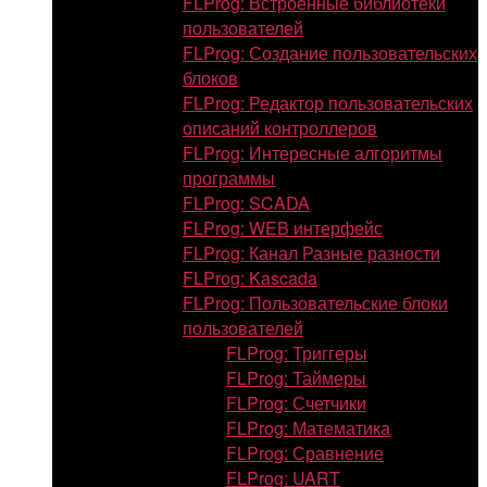
FLProg: Встроенные библиотеки
пользователей
FLProg: Создание пользовательских
блоков
FLProg: Редактор пользовательских
описаний контроллеров
FLProg: Интересные алгоритмы
программы
FLProg: SCADA
FLProg: WEB интерфейс
FLProg: Канал Разные разности
FLProg: Kascada
FLProg: Пользовательские блоки
пользователей
FLProg: Триггеры
FLProg: Таймеры
FLProg: Счетчики
FLProg: Математика
FLProg: Сравнение
FLProg: UART