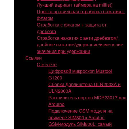
Лучший вариант таймера на millis()
Просто правильная отработка нажатия с
флагом
Отработка с флагом + защита от
дребезга
Отработка нажатия с анти дребезгом/
двойное нажатие/удержание/изменение
значения при удержании
Ссылки
О железе
Цифровой микроскоп Mustool
G1200
Сборки Дарлингтона ULN2003A и
ULN2803A
Расширитель портов MCP23017 для
Arduino
Подключение GSM модуля на
примере SIM800 к Arduino
GSM-модуль SIM800L: самый