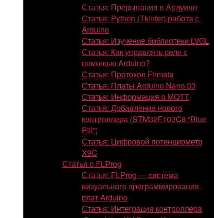
Статья: Прерывания в Ардуино
Статья: Python (Tkinter) работа с
Arduino
Статья: Изучение библиотеки LVGL
Статья: Как управлять реле с
помощью Arduino?
Статья: Протокол Firmata
Статья: Платы Arduino Nano 33
Статья: Информация о MQTT
Статья: Добавление нового
контроллера (STM32F103C8 “Blue
Pill”)
Статья: Цифровой потенциометр
X9C
Статья о FLProg
Статья: FLProg — система
визуального программирования
плат Arduino
Статья: Интеграция контроллера