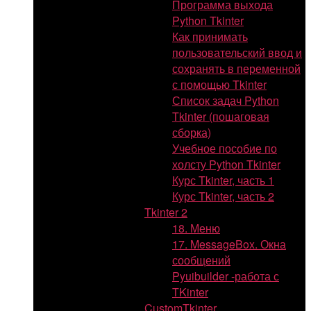
Программа выхода
Python Tkinter
Как принимать
пользовательский ввод и
сохранять в переменной
с помощью Tkinter
Список задач Python
Tkinter (пошаговая
сборка)
Учебное пособие по
холсту Python Tkinter
Курс Tkinter, часть 1
Курс Tkinter, часть 2
Tkinter 2
18. Меню
17. MessageBox. Окна
сообщений
Pyuibuilder -работа с
TKinter
CustomTkinter