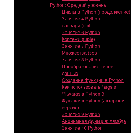
Python: Средний уровень
Циклы в Python (продолжение)
Занятие 4 Python
словари (dict)
Занятие 6 Python
Кортежи (tuple)
Занятие 7 Python
Множества (set)
Занятие 8 Python
Преобразование типов
данных
Создание функции в Python
Как использовать *args и
**kwargs в Python 3
Функции в Python (авторская
версия)
Занятие 9 Python
Анонимная функция: лямбда
Занятие 10 Python