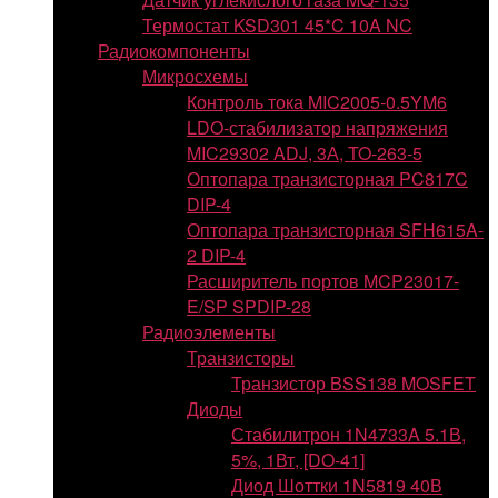
Термостат KSD301 45*C 10A NC
Радиокомпоненты
Микросхемы
Контроль тока MIC2005-0.5YM6
LDO-стабилизатор напряжения
MIC29302 ADJ, 3А, TO-263-5
Оптопара транзисторная PC817C
DIP-4
Оптопара транзисторная SFH615A-
2 DIP-4
Расширитель портов MCP23017-
E/SP SPDIP-28
Радиоэлементы
Транзисторы
Транзистор BSS138 MOSFET
Диоды
Стабилитрон 1N4733A 5.1В,
5%, 1Вт, [DO-41]
Диод Шоттки 1N5819 40В