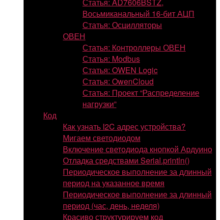
Статья: AD7606BSTZ,
Восьмиканальный 16-бит АЦП
Статья: Осцилляторы
ОВЕН
Статья: Контроллеры ОВЕН
Статья: Modbus
Статья: OWEN Logic
Статья: OwenCloud
Статья: Проект “Распределение
нагрузки”
Код
Как узнать I2C адрес устройства?
Мигаем светодиодом
Включение светодиода кнопкой Ардуино
Отладка средствами Serial.println()
Периодическое выполнение за длинный
период на указанное время
Периодическое выполнение за длинный
период (час, день, неделя)
Красиво структурируем код