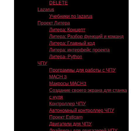
DELETE
Lazarus
Учебники по lazarus
Проект Литера
Литера: Концепт
Литера: Разбор функций и команд
Литера: Главный код
Литера: интерфейс проекта
Литера- Python
ЧПУ
Программы для работы с ЧПУ
MACH 3
Макросы MACH3
Cоздание своего экрана для станка
с нуля
Контроллер ЧПУ
Автономный контроллер ЧПУ
Проект Estlcam
Двигатели для ЧПУ
Драйверы для двигателей ЧПУ