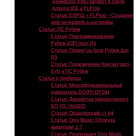
Seeeduino XIAO samd21 в среду
Arduino IDE и FLProg
Статья: ESP32 + FLProg – Создание
web интерфейса настройки
Статья: ПС Рубеж
Статья: Программирование
Рубеж-2ОП прот.R3
Статья: Проект на базе Рубеж 2оп
R3
Статья: Подключение Контакт gsm-
5-rt1 к ПС Рубеж
Статья о приборах
Статья: Многофункциональный
измеритель DUOYI DY294
Статья: Доработка лабораторного
БП YG-1502DD
Статья: Осциллограф с1-94
Статья: Only Music (Оплеуха
микрухам) 2.7
Статья: Реализация Only Music