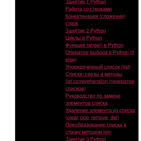
Занятие 1 Python
Работа со строками
Конкатенация (сложение)
строк
Занятие 2 Python
Циклы в Python
Функция range() в Python
Оператор выбора в Python (if
else)
Упорядоченный список (list)
Списки: срезы и методы
list comprehension (генератор
списков)
Руководство по замене
элементов списка
Удаление элемента из списка
(clear, pop, remove, del)
Преобразование списка в
строку методом join
Занятие 3 Python