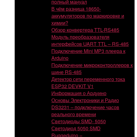
полный мануал
В чём разница 18650-
аккумуляторов по маркировке и
химии?
Обзор конвертера TTL-RS485
Модуль преобразователя
интерфейсов UART TTL – RS-485
Подключение Mini MP3 плеера к
Arduino
Подключение микроконтроллеров к
шине RS-485
Детектор сети переменного тока
ESP32 DEVKIT V1
Информация о Ардуино
Основы Электроники и Радио
DS3231 – подключение часов
реального времени
Светодиоды SMD- 5050
Светодиод 5050 SMD
Ruggeduino –