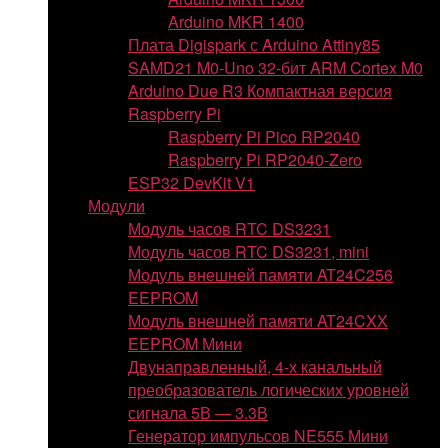
Arduino MKR 1400
Плата Digispark с Arduino Attiny85
SAMD21 M0-Uno 32-бит ARM Cortex M0
Arduino Due R3 Компактная версия
Raspberry Pi
Raspberry Pi Pico RP2040
Raspberry Pi RP2040-Zero
ESP32 DevKit V1
Модули
Модуль часов RTC DS3231
Модуль часов RTC DS3231, mini
Модуль внешней памяти AT24C256
EEPROM
Модуль внешней памяти AT24CXX
EEPROM Мини
Двунаправленный, 4-х канальный
преобразователь логических уровней
сигнала 5В — 3.3В
Генератор импульсов NE555 Мини