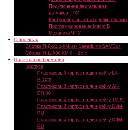
Подключение двигателей и
датчиков ЧПУ
Контроллер высоты горелки плазмы
Программирование Macro B
Механика ЧПУ
О проектах
Сборка П-Д-2.50-КМ-01- Seeeduino SAMD21
Сборка П-Д-A30-КМ-01- Zero
Полезная информация
Корпуса
Пластиковый корпус на дин-рейку LK-
PLC22
Пластиковый корпус на дин-рейку AK-
DR-30
Пластиковый корпус на дин-рейку 1М-51
Пластиковый корпус на дин-рейку D2M-
RU
Пластиковый корпус на дин-рейку D3M-
RU