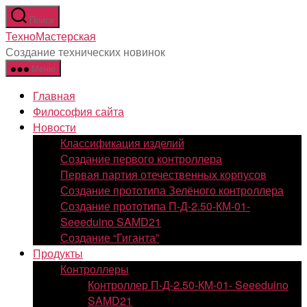
Перейти
Поиск
к
ТехноМастерская
содержимому
Создание технических новинок
Меню
Главная
Философия сайта
Новости
Классификация изделий
Создание первого контроллера
Первая партия отечественных корпусов
Создание прототипа Зелёного контроллера
Создание прототипа П-Д-2.50-КМ-01-
Seeeduino SAMD21
Создание “Гиганта”
Продукты
Контроллеры
Контроллер П-Д-2.50-КМ-01- Seeeduino
SAMD21