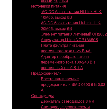
белый, черный
Источники питания
AC-DC блок питания Hi-Link HLK-
10M05, выход 5В
AC-DC блок питания Hi-Link HLK-
20M05, выход 5В
Элемент питания литиевый CR2032
Аккумулятор Li-ion NCR18650B
Плата фильтра питания
постоянного тока 0-25 В 4A
Адаптер преобразователя
переменного тока 100-240 В в
постоянный ток 9 В 1 А
Предохранители
Восстанавливаемые
предохранители SMD 0603 6 В 0,03
А
Светодиоды
Держатель светодиодов 3 мм
Светодиод с держателем и