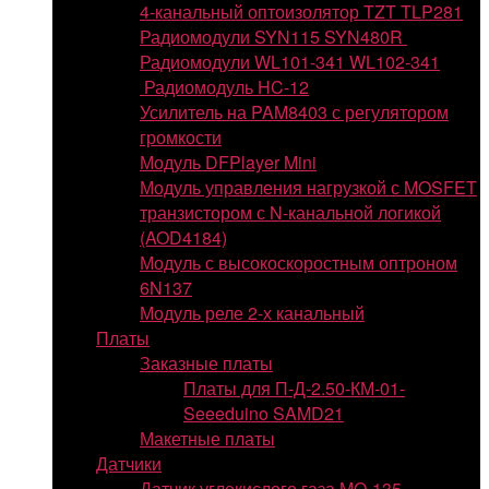
4-канальный оптоизолятор TZT TLP281
Радиомодули SYN115 SYN480R
Радиомодули WL101-341 WL102-341
Радиомодуль HC-12
Усилитель на PAM8403 с регулятором
громкости
Модуль DFPlayer Mini
Модуль управления нагрузкой с MOSFET
транзистором с N-канальной логикой
(AOD4184)
Модуль с высокоскоростным оптроном
6N137
Модуль реле 2-х канальный
Платы
Заказные платы
Платы для П-Д-2.50-КМ-01-
Seeeduino SAMD21
Макетные платы
Датчики
Датчик углекислого газа MQ-135