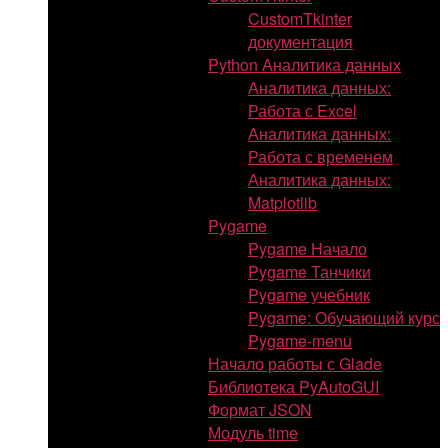
CustomTkinter
документация
Python Аналитика данных
Аналитика данных:
Работа с Excel
Аналитика данных:
Работа с временем
Аналитика данных:
Matplotlib
Pygame
Pygame Начало
Pygame Танчики
Pygame учебник
Pygame: Обучающий курс
Pygame-menu
Начало работы с Glade
Библиотека PyAutoGUI
Формат JSON
Модуль time