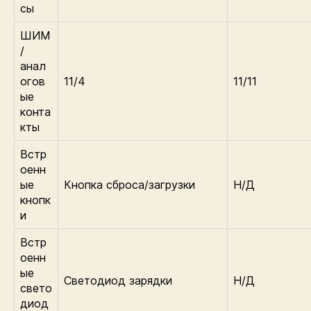
сы
ШИМ
/
анал
огов
11/4
11/11
ые
конта
кты
Встр
оенн
ые
Кнопка сброса/загрузки
Н/Д
кнопк
и
Встр
оенн
ые
Светодиод зарядки
Н/Д
свето
диод