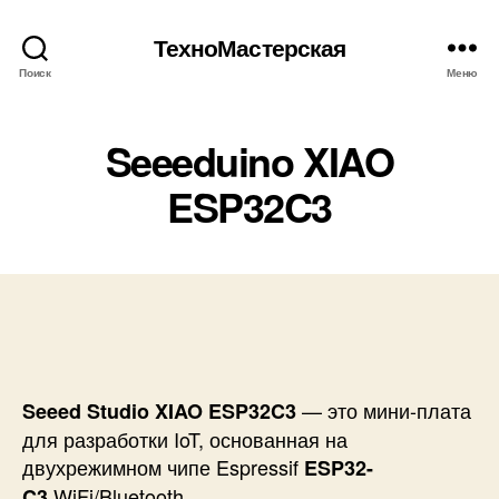
ТехноМастерская
Поиск
Меню
Seeeduino XIAO
ESP32C3
— это мини-плата
Seeed Studio XIAO ESP32C3
для разработки IoT, основанная на
двухрежимном чипе Espressif
ESP32-
WiFi/Bluetooth.
C3