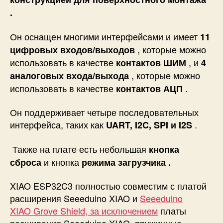
.
Он оснащен многими интерфейсами и имеет
11
, которые можно
цифровых входов/выходов
использовать в качестве
, и
контактов ШИМ
4
, которые можно
аналоговых входа/выхода
использовать в качестве
.
контактов АЦП
Он поддерживает четыре последовательных
интерфейса, таких как
.
UART, I2C, SPI и I2S
Также на плате есть небольшая
кнопка
и кнопка
сброса
режима загрузчика .
XIAO ESP32C3 полностью совместим с платой
расширения Seeeduino XIAO и
Seeeduino
XIAO
Grove Shield, за исключением
платы