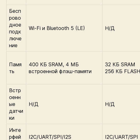
Бесп
рово
дное
Wi-Fi и Bluetooth 5 (LE)
Н/Д
подк
люче
ние
Памя
400 КБ SRAM, 4 МБ
32 КБ SRAM
ть
встроенной флэш-памяти
256 КБ FLAS
Встр
оенн
ые
Н/Д
Н/Д
датчи
ки
Инте
рфей
I2C/UART/SPI/I2S
I2C/UART/SPI