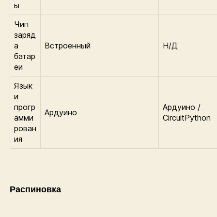
ы
Чип
заряд
а
Встроенный
Н/Д
батар
еи
Язык
и
прогр
Ардуино /
Ардуино
амми
CircuitPython
рован
ия
Распиновка