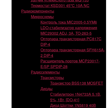
Термостат KSD301 45*C 10A NC
Радиокомпоненты
Микросхемы
Контроль тока MIC2005-0.5YM6
LDO-стабилизатор напряжения
MIC29302 ADJ, 3А, TO-263-5
Оптопара транзисторная PC817C
DIP-4
Оптопара транзисторная SFH615A-
2 DIP-4
Расширитель портов MCP23017-
E/SP SPDIP-28
Радиоэлементы
Транзисторы
Транзистор BSS138 MOSFET
Диоды
Стабилитрон 1N4733A 5.1В,
5%, 1Вт, [DO-41]
Диод Шоттки 1N5819 40В