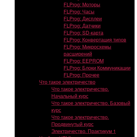
FLProg: Моторы
FLProg: Часы
FLProg: Дисплеи
FLProg: Датчики
FLProg: SD-карта
FLProg: Конвертация типов
FLProg: Микросхемы
расширений
FLProg: EEPROM
FLProg: Блоки Коммуникации
FLProg: Прочее
Что такое электричество
Что такое электричество.
Начальный курс
Что такое электричество. Базовый
курс
Что такое электричество.
Продвинутый курс
Электричество. Практикум 1