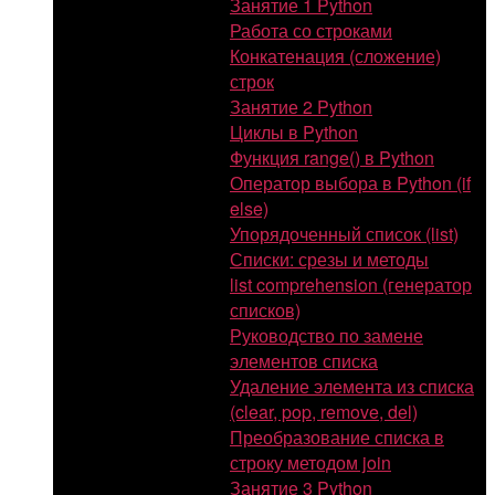
Занятие 1 Python
Работа со строками
Конкатенация (сложение)
строк
Занятие 2 Python
Циклы в Python
Функция range() в Python
Оператор выбора в Python (if
else)
Упорядоченный список (list)
Списки: срезы и методы
list comprehension (генератор
списков)
Руководство по замене
элементов списка
Удаление элемента из списка
(clear, pop, remove, del)
Преобразование списка в
строку методом join
Занятие 3 Python