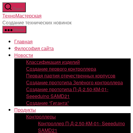
Перейти
Поиск
к
ТехноМастерская
содержимому
Создание технических новинок
Меню
Главная
Философия сайта
Новости
Классификация изделий
Создание первого контроллера
Первая партия отечественных корпусов
Создание прототипа Зелёного контроллера
Создание прототипа П-Д-2.50-КМ-01-
Seeeduino SAMD21
Создание “Гиганта”
Продукты
Контроллеры
Контроллер П-Д-2.50-КМ-01- Seeeduino
SAMD21