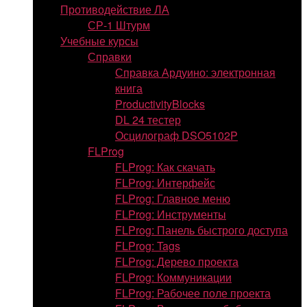
Противодействие ЛА
СР-1 Штурм
Учебные курсы
Справки
Справка Ардуино: электронная
книга
ProductivityBlocks
DL 24 тестер
Осцилограф DSO5102P
FLProg
FLProg: Как скачать
FLProg: Интерфейс
FLProg: Главное меню
FLProg: Инструменты
FLProg: Панель быстрого доступа
FLProg: Tags
FLProg: Дерево проекта
FLProg: Коммуникации
FLProg: Рабочее поле проекта