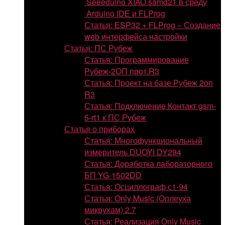
Seeeduino XIAO samd21 в среду
Arduino IDE и FLProg
Статья: ESP32 + FLProg – Создание
web интерфейса настройки
Статья: ПС Рубеж
Статья: Программирование
Рубеж-2ОП прот.R3
Статья: Проект на базе Рубеж 2оп
R3
Статья: Подключение Контакт gsm-
5-rt1 к ПС Рубеж
Статья о приборах
Статья: Многофункциональный
измеритель DUOYI DY294
Статья: Доработка лабораторного
БП YG-1502DD
Статья: Осциллограф с1-94
Статья: Only Music (Оплеуха
микрухам) 2.7
Статья: Реализация Only Music