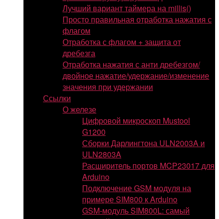
Лучший вариант таймера на millis()
Просто правильная отработка нажатия с
флагом
Отработка с флагом + защита от
дребезга
Отработка нажатия с анти дребезгом/
двойное нажатие/удержание/изменение
значения при удержании
Ссылки
О железе
Цифровой микроскоп Mustool
G1200
Сборки Дарлингтона ULN2003A и
ULN2803A
Расширитель портов MCP23017 для
Arduino
Подключение GSM модуля на
примере SIM800 к Arduino
GSM-модуль SIM800L: самый