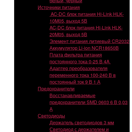
белый, черный
Источники питания
AC-DC блок питания Hi-Link HLK-
10M05, выход 5В
AC-DC блок питания Hi-Link HLK-
20M05, выход 5В
Элемент питания литиевый CR2032
Аккумулятор Li-ion NCR18650B
Плата фильтра питания
постоянного тока 0-25 В 4A
Адаптер преобразователя
переменного тока 100-240 В в
постоянный ток 9 В 1 А
Предохранители
Восстанавливаемые
предохранители SMD 0603 6 В 0,03
А
Светодиоды
Держатель светодиодов 3 мм
Светодиод с держателем и