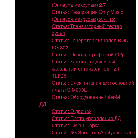
(Оплеуха микрухам) 2.7
Статья: Реализация Only Music
(Оплеуха микрухам) 2.7. ч.2
Статья: Транзисторный тестер
dy294
Статья: Генератор сигналов RGK
FG-302
Статья: Осциллограф dso5102p
Статья: Как подсоединить 4-
канальный оптоизолятор TZT
TLP281
Статья: Блок питания для основной
платы SIM800L
Статья: Оборудование Inter-M
ДД
Статья: О дронах
Статья: Плата управления ДД
Статья: СР-1 Сборка
Статья: 6G Spectrum Analyzer device