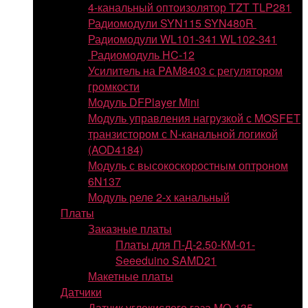
4-канальный оптоизолятор TZT TLP281
Радиомодули SYN115 SYN480R
Радиомодули WL101-341 WL102-341
Радиомодуль HC-12
Усилитель на PAM8403 с регулятором
громкости
Модуль DFPlayer Mini
Модуль управления нагрузкой с MOSFET
транзистором с N-канальной логикой
(AOD4184)
Модуль с высокоскоростным оптроном
6N137
Модуль реле 2-х канальный
Платы
Заказные платы
Платы для П-Д-2.50-КМ-01-
Seeeduino SAMD21
Макетные платы
Датчики
Датчик углекислого газа MQ-135