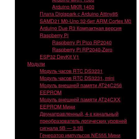
Arduino MKR 1400
Плата Digispark с Arduino Attiny85
SAMD21 M0-Uno 32-бит ARM Cortex M0
Arduino Due R3 Компактная версия
Raspberry Pi
Raspberry Pi Pico RP2040
Raspberry Pi RP2040-Zero
ESP32 DevKit V1
Модули
Модуль часов RTC DS3231
Модуль часов RTC DS3231, mini
Модуль внешней памяти AT24C256
EEPROM
Модуль внешней памяти AT24CXX
EEPROM Мини
Двунаправленный, 4-х канальный
преобразователь логических уровней
сигнала 5В — 3.3В
Генератор импульсов NE555 Мини