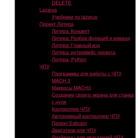
DELETE
Lazarus
Учебники по lazarus
Проект Литера
Литера: Концепт
Литера: Разбор функций и команд
Литера: Главный код
Литера: интерфейс проекта
Литера- Python
ЧПУ
Программы для работы с ЧПУ
MACH 3
Макросы MACH3
Cоздание своего экрана для станка
с нуля
Контроллер ЧПУ
Автономный контроллер ЧПУ
Проект Estlcam
Двигатели для ЧПУ
Драйверы для двигателей ЧПУ