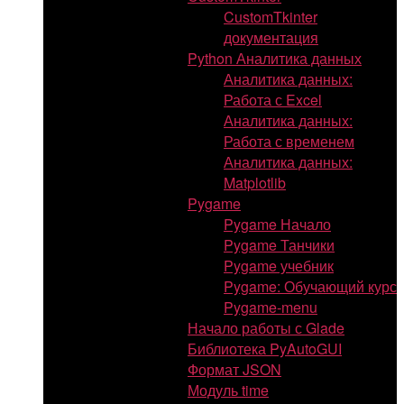
CustomTkinter
документация
Python Аналитика данных
Аналитика данных:
Работа с Excel
Аналитика данных:
Работа с временем
Аналитика данных:
Matplotlib
Pygame
Pygame Начало
Pygame Танчики
Pygame учебник
Pygame: Обучающий курс
Pygame-menu
Начало работы с Glade
Библиотека PyAutoGUI
Формат JSON
Модуль time