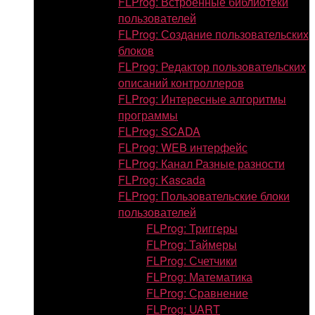
FLProg: Встроенные библиотеки
пользователей
FLProg: Создание пользовательских
блоков
FLProg: Редактор пользовательских
описаний контроллеров
FLProg: Интересные алгоритмы
программы
FLProg: SCADA
FLProg: WEB интерфейс
FLProg: Канал Разные разности
FLProg: Kascada
FLProg: Пользовательские блоки
пользователей
FLProg: Триггеры
FLProg: Таймеры
FLProg: Счетчики
FLProg: Математика
FLProg: Сравнение
FLProg: UART