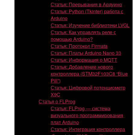
Статья: Прерывания в Ардуино
Статья: Python (Tkinter) работа с
Arduino
Статья: Изучение библиотеки LVGL
Статья: Как управлять реле с
помощью Arduino?
Статья: Протокол Firmata
Статья: Платы Arduino Nano 33
Статья: Информация о MQTT
Статья: Добавление нового
контроллера (STM32F103C8 “Blue
Pill”)
Статья: Цифровой потенциометр
X9C
Статья о FLProg
Статья: FLProg — система
визуального программирования
плат Arduino
Статья: Интеграция контроллера