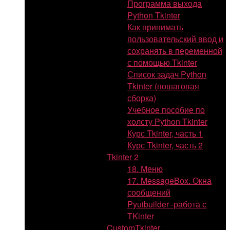
Программа выхода
Python Tkinter
Как принимать
пользовательский ввод и
сохранять в переменной
с помощью Tkinter
Список задач Python
Tkinter (пошаговая
сборка)
Учебное пособие по
холсту Python Tkinter
Курс Tkinter, часть 1
Курс Tkinter, часть 2
Tkinter 2
18. Меню
17. MessageBox. Окна
сообщений
Pyuibuilder -работа с
TKinter
CustomTkinter