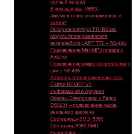
полный мануал
В чём разница 18650-
аккумуляторов по маркировке и
химии?
Обзор конвертера TTL-RS485
Модуль преобразователя
интерфейсов UART TTL – RS-485
Подключение Mini MP3 плеера к
Arduino
Подключение микроконтроллеров к
шине RS-485
Детектор сети переменного тока
ESP32 DEVKIT V1
Информация о Ардуино
Основы Электроники и Радио
DS3231 – подключение часов
реального времени
Светодиоды SMD- 5050
Светодиод 5050 SMD
Ruggeduino –