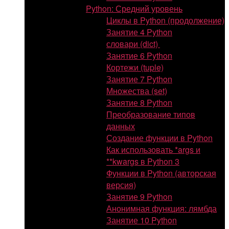
Python: Средний уровень
Циклы в Python (продолжение)
Занятие 4 Python
словари (dict)
Занятие 6 Python
Кортежи (tuple)
Занятие 7 Python
Множества (set)
Занятие 8 Python
Преобразование типов
данных
Создание функции в Python
Как использовать *args и
**kwargs в Python 3
Функции в Python (авторская
версия)
Занятие 9 Python
Анонимная функция: лямбда
Занятие 10 Python