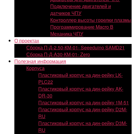
Подключение двигателей и
датчиков ЧПУ
Контроллер высоты горелки плазмы
Программирование Macro B
Механика ЧПУ
О проектах
Сборка П-Д-2.50-КМ-01- Seeeduino SAMD21
Сборка П-Д-A30-КМ-01- Zero
Полезная информация
Корпуса
Пластиковый корпус на дин-рейку LK-
PLC22
Пластиковый корпус на дин-рейку AK-
DR-30
Пластиковый корпус на дин-рейку 1М-51
Пластиковый корпус на дин-рейку D2M-
RU
Пластиковый корпус на дин-рейку D3M-
RU