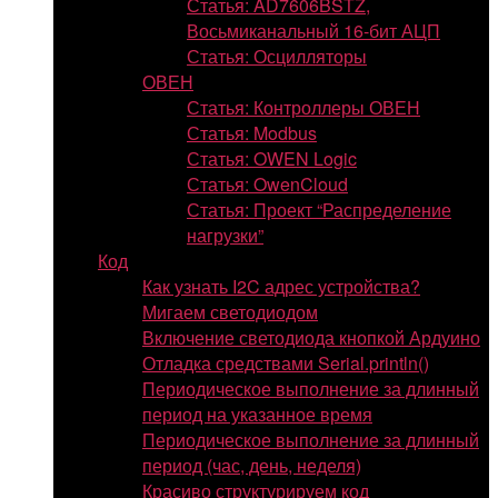
Статья: AD7606BSTZ,
Восьмиканальный 16-бит АЦП
Статья: Осцилляторы
ОВЕН
Статья: Контроллеры ОВЕН
Статья: Modbus
Статья: OWEN Logic
Статья: OwenCloud
Статья: Проект “Распределение
нагрузки”
Код
Как узнать I2C адрес устройства?
Мигаем светодиодом
Включение светодиода кнопкой Ардуино
Отладка средствами Serial.println()
Периодическое выполнение за длинный
период на указанное время
Периодическое выполнение за длинный
период (час, день, неделя)
Красиво структурируем код