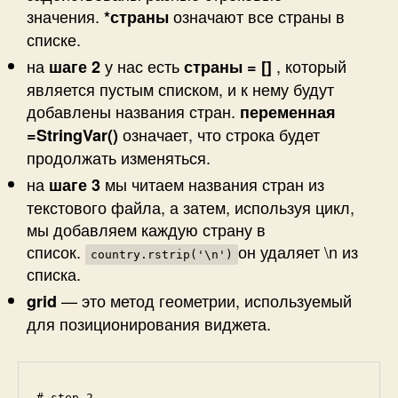
значения.
означают все страны в
*страны
списке.
на
у нас есть
, который
шаге 2
страны = []
является пустым списком, и к нему будут
добавлены названия стран.
переменная
означает, что строка будет
=StringVar()
продолжать изменяться.
на
мы читаем названия стран из
шаге 3
текстового файла, а затем, используя цикл,
мы добавляем каждую страну в
список.
он удаляет \n из
country.rstrip('\n')
списка.
— это метод геометрии, используемый
grid
для позиционирования виджета.
# step 2
