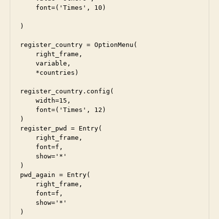
    font=('Times', 10)

)

register_country = OptionMenu(

    right_frame, 

    variable, 

    *countries)

register_country.config(

    width=15, 

    font=('Times', 12)

)

register_pwd = Entry(

    right_frame, 

    font=f,

    show='*'

)

pwd_again = Entry(

    right_frame, 

    font=f,

    show='*'

)
