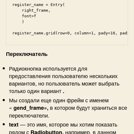
register_name = Entry(

    right_frame, 

    font=f

    )

register_name.grid(row=0, column=1, pady=10, padx=
Переключатель
Радиокнопка используется для
предоставления пользователю нескольких
вариантов, но пользователь может выбрать
только один вариант
.
Мы создали еще один фрейм с именем
«
в котором будут храниться все
gend_frame»,
переключатели.
— это имя, которое мы хотим показать
text
рядом с
например, в данном
Radiobutton,