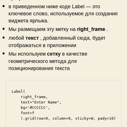
в приведенном ниже коде Label — это
ключевое слово, используемое для создания
виджета ярлыка.
Мы размещаем эту метку на
.
right_frame
любой
, добавленный сюда, будет
текст
отображаться в приложении
Мы используем
в качестве
сетку
геометрического метода для
позиционирования текста
Label(

    right_frame, 

    text="Enter Name", 

    bg='#CCCCCC',

    font=f

    ).grid(row=0, column=0, sticky=W, pady=10)