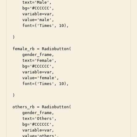
    text='Male',

    bg='#CCCCCC',

    variable=var,

    value='male',

    font=('Times', 10),

)

female_rb = Radiobutton(

    gender_frame,

    text='Female',

    bg='#CCCCCC',

    variable=var,

    value='female',

    font=('Times', 10),

)

others_rb = Radiobutton(

    gender_frame,

    text='Others',

    bg='#CCCCCC',

    variable=var,

    value='others',
