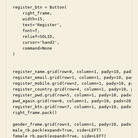
register_btn = Button(

    right_frame, 

    width=15, 

    text='Register', 

    font=f, 

    relief=SOLID,

    cursor='hand2',

    command=None

)

register_name.grid(row=0, column=1, pady=10, padx=2
register_email.grid(row=1, column=1, pady=10, padx=
register_mobile.grid(row=2, column=1, pady=10, padx
register_country.grid(row=4, column=1, pady=10, pad
register_pwd.grid(row=5, column=1, pady=10, padx=20
pwd_again.grid(row=6, column=1, pady=10, padx=20)

register_btn.grid(row=7, column=1, pady=10, padx=20
right_frame.pack()

gender_frame.grid(row=3, column=1, pady=10, padx=20
male_rb.pack(expand=True, side=LEFT)

female_rb.pack(expand=True, side=LEFT)
