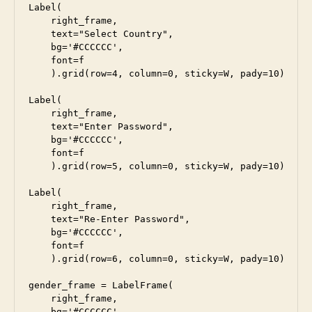
Label(

    right_frame, 

    text="Select Country", 

    bg='#CCCCCC',

    font=f

    ).grid(row=4, column=0, sticky=W, pady=10)

Label(

    right_frame, 

    text="Enter Password", 

    bg='#CCCCCC',

    font=f

    ).grid(row=5, column=0, sticky=W, pady=10)

Label(

    right_frame, 

    text="Re-Enter Password", 

    bg='#CCCCCC',

    font=f

    ).grid(row=6, column=0, sticky=W, pady=10)

gender_frame = LabelFrame(

    right_frame,

    bg='#CCCCCC',
