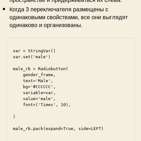
Когда 3 переключателя размещены с
одинаковыми свойствами, все они выглядят
одинаково и организованы.
var = StringVar()

var.set('male')

male_rb = Radiobutton(

    gender_frame, 

    text='Male',

    bg='#CCCCCC',

    variable=var,

    value='male',

    font=('Times', 10),

)

male_rb.pack(expand=True, side=LEFT)