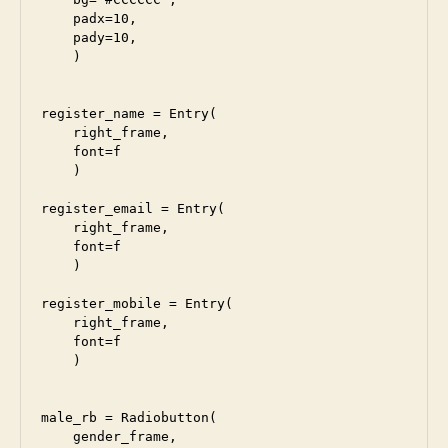
    padx=10, 

    pady=10,

    )

register_name = Entry(

    right_frame, 

    font=f

    )

register_email = Entry(

    right_frame, 

    font=f

    )

register_mobile = Entry(

    right_frame, 

    font=f

    )

male_rb = Radiobutton(

    gender_frame, 
