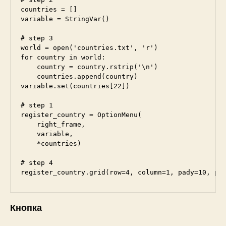
countries = []

variable = StringVar()

# step 3

world = open('countries.txt', 'r')

for country in world:

    country = country.rstrip('\n')

    countries.append(country)

variable.set(countries[22])

# step 1

register_country = OptionMenu(

    right_frame, 

    variable, 

    *countries)

# step 4

Кнопка