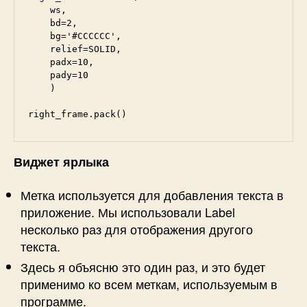
    ws, 

    bd=2, 

    bg='#CCCCCC',

    relief=SOLID, 

    padx=10, 

    pady=10

    )

right_frame.pack()
Виджет
ярлыка
Метка используется для добавления текста в
приложение. Мы использовали Label
несколько раз для отображения другого
текста.
Здесь я объясню это один раз, и это будет
применимо ко всем меткам, используемым в
программе.