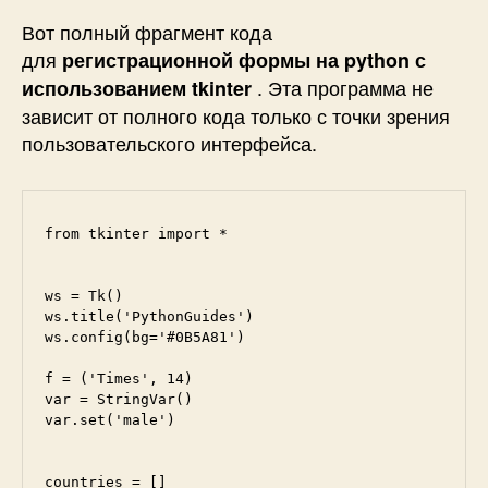
Вот полный фрагмент кода
для
регистрационной формы на python с
. Эта программа не
использованием tkinter
зависит от полного кода только с точки зрения
пользовательского интерфейса.
from tkinter import *

ws = Tk()

ws.title('PythonGuides')

ws.config(bg='#0B5A81')

f = ('Times', 14)

var = StringVar()

var.set('male')

countries = []
