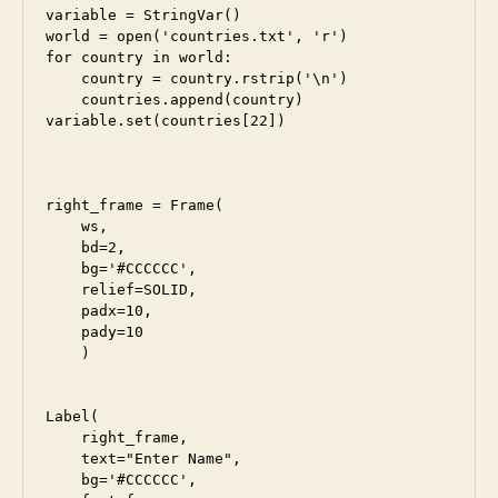
variable = StringVar()

world = open('countries.txt', 'r')

for country in world:

    country = country.rstrip('\n')

    countries.append(country)

variable.set(countries[22])

right_frame = Frame(

    ws, 

    bd=2, 

    bg='#CCCCCC',

    relief=SOLID, 

    padx=10, 

    pady=10

    )

Label(

    right_frame, 

    text="Enter Name", 

    bg='#CCCCCC',
