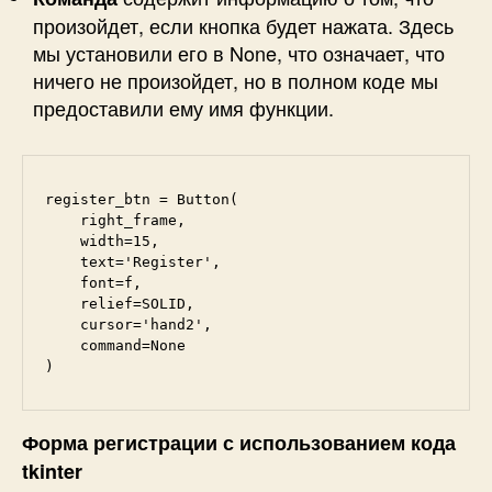
произойдет, если кнопка будет нажата. Здесь
мы установили его в None, что означает, что
ничего не произойдет, но в полном коде мы
предоставили ему имя функции.
register_btn = Button(

    right_frame, 

    width=15, 

    text='Register', 

    font=f, 

    relief=SOLID,

    cursor='hand2',

    command=None

)
Форма регистрации с использованием кода
tkinter