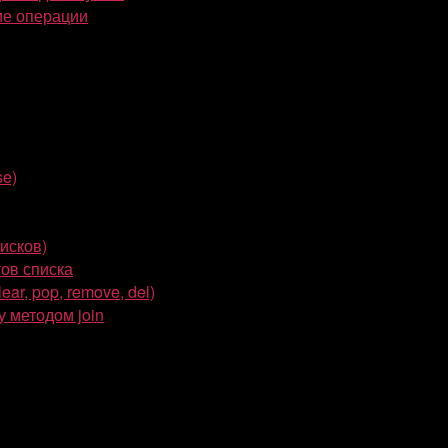
ие операции
se)
писков)
ов списка
ar, pop, remove, del)
 методом join