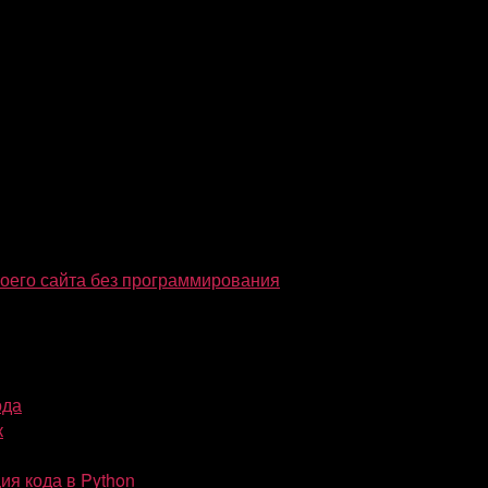
воего сайта без программирования
ода
к
я кода в Python