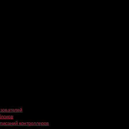
ьзователей
блоков
описаний контроллеров