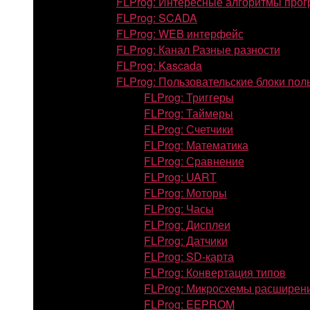
FLProg: Интересные алгоритмы про
FLProg: SCADA
FLProg: WEB интерфейс
FLProg: Канал Разные разности
FLProg: Kascada
FLProg: Пользовательские блоки пол
FLProg: Триггеры
FLProg: Таймеры
FLProg: Счетчики
FLProg: Математика
FLProg: Сравнение
FLProg: UART
FLProg: Моторы
FLProg: Часы
FLProg: Дисплеи
FLProg: Датчики
FLProg: SD-карта
FLProg: Конвертация типов
FLProg: Микросхемы расширен
FLProg: EEPROM