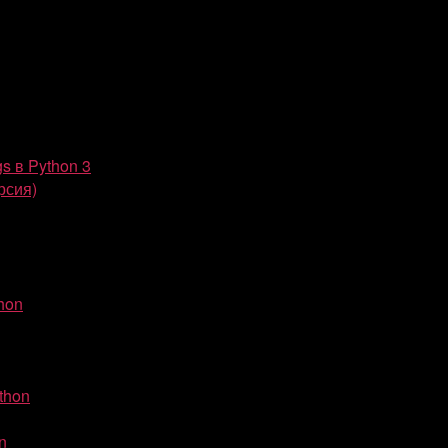
gs в Python 3
рсия)
hon
thon
n