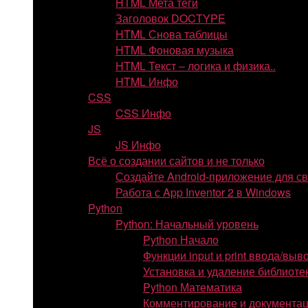
HTML Мета теги
Заголовок DOCTYPE
HTML Снова таблицы
HTML Фоновая музыка
HTML Текст – логика и физика..
HTML Инфо
CSS
CSS Инфо
JS
JS Инфо
Всё о создании сайтов и не только
Создайте Android-приложение для с
Работа с App Inventor 2 в Windows
Python
Python: Начальный уровень
Python Начало
Функции input и print ввода/выв
Установка и удаление библиоте
Python Математика
Комментирование и документаци