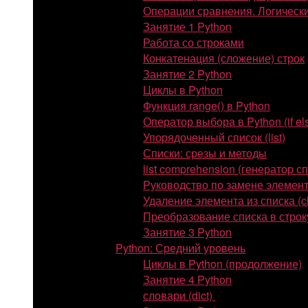
Операции сравнения. Логическ
Занятие 1 Python
Работа со строками
Конкатенация (сложение) строк
Занятие 2 Python
Циклы в Python
Функция range() в Python
Оператор выбора в Python (if el
Упорядоченный список (list)
Списки: срезы и методы
list comprehension (генератор с
Руководство по замене элемент
Удаление элемента из списка (cle
Преобразование списка в строку
Занятие 3 Python
Python: Средний уровень
Циклы в Python (продолжение)
Занятие 4 Python
словари (dict)