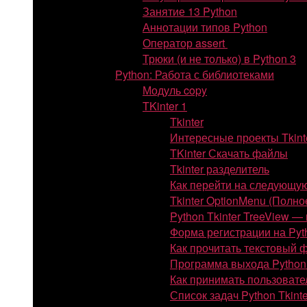
Занятие 13 Python
Аннотации типов Python
Оператор assert
Трюки (и не только) в Python 3
Python: Работа с библиотеками
Модуль copy
TKinter 1
Tkinter
Интересные проекты Tkint
TKinter Скачать файлы
Tkinter разделитель
Как перейти на следующую
Tkinter OptionMenu (Полно
Python Tkinter TreeView —
Форма регистрации на Pyth
Как прочитать текстовый ф
Программа выхода Python 
Как принимать пользовате
Список задач Python Tkint