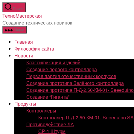
Перейти
Поиск
к
ТехноМастерская
содержимому
Создание технических новинок
Меню
Главная
Философия сайта
Новости
Классификация изделий
Создание первого контроллера
Первая партия отечественных корпусов
Создание прототипа Зелёного контроллера
Создание прототипа П-Д-2.50-КМ-01- Seeedui
Создание “Гиганта”
Продукты
Контроллеры
Контроллер П-Д-2.50-КМ-01- Seeeduino S
Противодействие ЛА
СР-1 Штурм