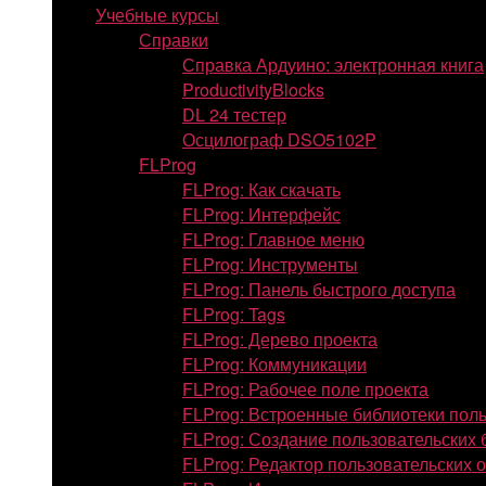
Учебные курсы
Справки
Справка Ардуино: электронная книга
ProductivityBlocks
DL 24 тестер
Осцилограф DSO5102P
FLProg
FLProg: Как скачать
FLProg: Интерфейс
FLProg: Главное меню
FLProg: Инструменты
FLProg: Панель быстрого доступа
FLProg: Tags
FLProg: Дерево проекта
FLProg: Коммуникации
FLProg: Рабочее поле проекта
FLProg: Встроенные библиотеки пол
FLProg: Создание пользовательских 
FLProg: Редактор пользовательских 