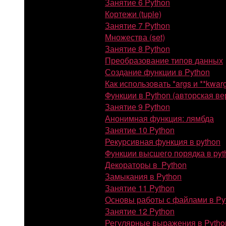
Занятие 6 Python
Кортежи (tuple)
Занятие 7 Python
Множества (set)
Занятие 8 Python
Преобразование типов данных
Создание функции в Python
Как использовать *args и **kwar
Функции в Python (авторская ве
Занятие 9 Python
Анонимная функция: лямбда
Занятие 10 Python
Рекурсивная функция в python
Функции высшего порядка в pyt
Декораторы в Python
Замыкания в Python
Занятие 11 Python
Основы работы с файлами в Py
Занятие 12 Python
Регулярные выражения в Pytho