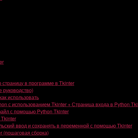
er
 страницу в программе в Tkinter
е руководство)
 как использовать
on с использованием Tkinter + Страница входа в Python Tki
айл с помощью Python Tkinter
Tkinter
льский ввод и сохранять в переменной с помощью Tkinter
er (пошаговая сборка)