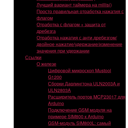
Лучший вариант таймера на millis()
Просто правильная отработка нажатия с
флагом
Отработка с флагом + защита от
дребезга
Отработка нажатия с анти дребезгом/
двойное нажатие/удержание/изменение
значения при удержании
Ссылки
О железе
Цифровой микроскоп Mustool
G1200
Сборки Дарлингтона ULN2003A и
ULN2803A
Расширитель портов MCP23017 для
Arduino
Подключение GSM модуля на
примере SIM800 к Arduino
GSM-модуль SIM800L: самый