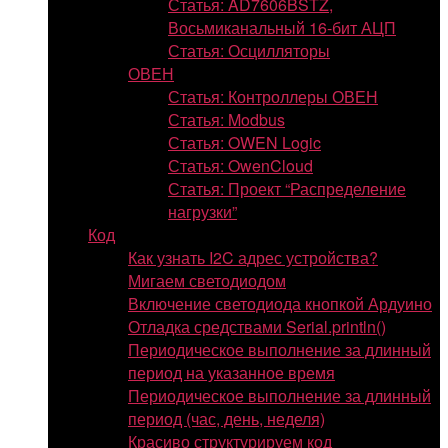
Статья: AD7606BSTZ,
Восьмиканальный 16-бит АЦП
Статья: Осцилляторы
ОВЕН
Статья: Контроллеры ОВЕН
Статья: Modbus
Статья: OWEN Logic
Статья: OwenCloud
Статья: Проект “Распределение
нагрузки”
Код
Как узнать I2C адрес устройства?
Мигаем светодиодом
Включение светодиода кнопкой Ардуино
Отладка средствами Serial.println()
Периодическое выполнение за длинный
период на указанное время
Периодическое выполнение за длинный
период (час, день, неделя)
Красиво структурируем код