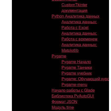
CustomTkinter
документация
Python Аналитика данных
Аналитика данных:
Работа с Excel
Аналитика данных:
Работа с временем
Аналитика данных:
Matplotlib
Pygame
Pygame Начало
Pygame Танчики
Pygame учебник
Pygame: Обучающий курс
Pygame-menu
Начало работы с Glade
Библиотека PyAutoGUI
Формат JSON
Модуль time