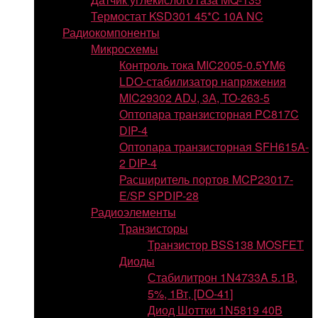
Термостат KSD301 45*C 10A NC
Радиокомпоненты
Микросхемы
Контроль тока MIC2005-0.5YM6
LDO-стабилизатор напряжения
MIC29302 ADJ, 3А, TO-263-5
Оптопара транзисторная PC817C
DIP-4
Оптопара транзисторная SFH615A-
2 DIP-4
Расширитель портов MCP23017-
E/SP SPDIP-28
Радиоэлементы
Транзисторы
Транзистор BSS138 MOSFET
Диоды
Стабилитрон 1N4733A 5.1В,
5%, 1Вт, [DO-41]
Диод Шоттки 1N5819 40В