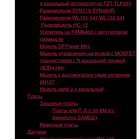
4-канальный оптоизолятор TZT TLP281
Радиомодули SYN115 SYN480R
Радиомодули WL101-341 WL102-341
Радиомодуль HC-12
Усилитель на PAM8403 с регулятором
громкости
Модуль DFPlayer Mini
Модуль управления нагрузкой с MOSFET
транзистором с N-канальной логикой
(AOD4184)
Модуль с высокоскоростным оптроном
6N137
Модуль реле 2-х канальный
Платы
Заказные платы
Платы для П-Д-2.50-КМ-01-
Seeeduino SAMD21
Макетные платы
Датчики
Датчик углекислого газа MQ-135