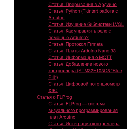
Статья: Прерывания в Ардуино
Статья: Python (Tkinter) работа с
Arduino
Статья: Изучение библиотеки LVGL
Статья: Как управлять реле с
помощью Arduino?
Статья: Протокол Firmata
Статья: Платы Arduino Nano 33
Статья: Информация о MQTT
Статья: Добавление нового
контроллера (STM32F103C8 “Blue
Pill”)
Статья: Цифровой потенциометр
X9C
Статья о FLProg
Статья: FLProg — система
визуального программирования
плат Arduino
Статья: Интеграция контроллера