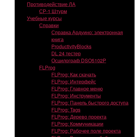
Противодействие ЛА
СР-1 Штурм
Учебные курсы
Справки
Справка Ардуино: электронная
книга
ProductivityBlocks
DL 24 тестер
Осцилограф DSO5102P
FLProg
FLProg: Как скачать
FLProg: Интерфейс
FLProg: Главное меню
FLProg: Инструменты
FLProg: Панель быстрого доступа
FLProg: Tags
FLProg: Дерево проекта
FLProg: Коммуникации
FLProg: Рабочее поле проекта