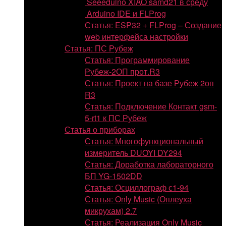
Seeeduino XIAO samd21 в среду
Arduino IDE и FLProg
Статья: ESP32 + FLProg – Создание
web интерфейса настройки
Статья: ПС Рубеж
Статья: Программирование
Рубеж-2ОП прот.R3
Статья: Проект на базе Рубеж 2оп
R3
Статья: Подключение Контакт gsm-
5-rt1 к ПС Рубеж
Статья о приборах
Статья: Многофункциональный
измеритель DUOYI DY294
Статья: Доработка лабораторного
БП YG-1502DD
Статья: Осциллограф с1-94
Статья: Only Music (Оплеуха
микрухам) 2.7
Статья: Реализация Only Music