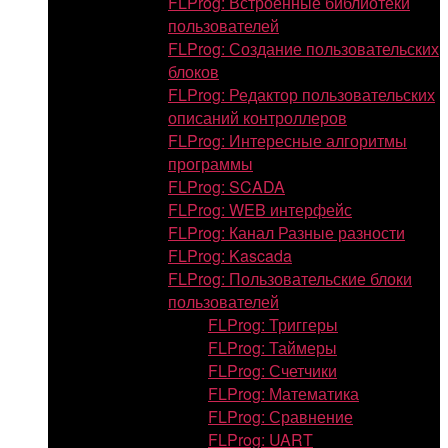
FLProg: Встроенные библиотеки
пользователей
FLProg: Создание пользовательских
блоков
FLProg: Редактор пользовательских
описаний контроллеров
FLProg: Интересные алгоритмы
программы
FLProg: SCADA
FLProg: WEB интерфейс
FLProg: Канал Разные разности
FLProg: Kascada
FLProg: Пользовательские блоки
пользователей
FLProg: Триггеры
FLProg: Таймеры
FLProg: Счетчики
FLProg: Математика
FLProg: Сравнение
FLProg: UART