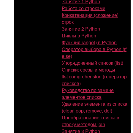
Занятие 1 Python
Работа со строками
Конкатенация (сложение)
строк
Занятие 2 Python
Циклы в Python
Функция range() в Python
Оператор выбора в Python (if
else)
Упорядоченный список (list)
Списки: срезы и методы
list comprehension (генератор
списков)
Руководство по замене
элементов списка
Удаление элемента из списка
(clear, pop, remove, del)
Преобразование списка в
строку методом join
Занятие 3 Python