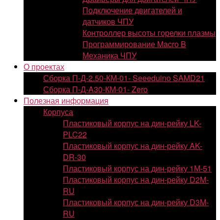
Подключение двигателей и
датчиков ЧПУ
Контроллер высоты горелки плазмы
Программирование Macro B
Механика ЧПУ
О проектах
Сборка П-Д-2.50-КМ-01- Seeeduino SAMD21
Сборка П-Д-A30-КМ-01- Zero
Полезная информация
Корпуса
Пластиковый корпус на дин-рейку LK-
PLC22
Пластиковый корпус на дин-рейку AK-
DR-30
Пластиковый корпус на дин-рейку 1М-51
Пластиковый корпус на дин-рейку D2M-
RU
Пластиковый корпус на дин-рейку D3M-
RU