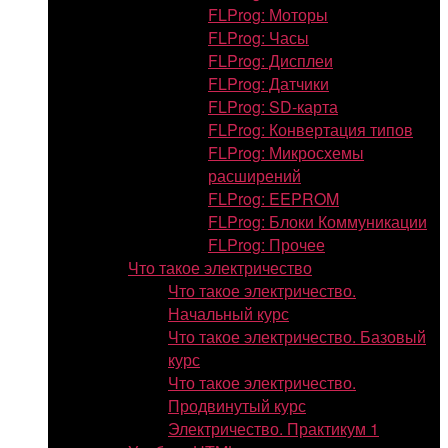
FLProg: Моторы
FLProg: Часы
FLProg: Дисплеи
FLProg: Датчики
FLProg: SD-карта
FLProg: Конвертация типов
FLProg: Микросхемы
расширений
FLProg: EEPROM
FLProg: Блоки Коммуникации
FLProg: Прочее
Что такое электричество
Что такое электричество.
Начальный курс
Что такое электричество. Базовый
курс
Что такое электричество.
Продвинутый курс
Электричество. Практикум 1