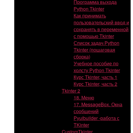
Программа выхода
Python Tkinter
Как принимать
пользовательский ввод и
сохранять в переменной
с помощью Tkinter
Список задач Python
Tkinter (пошаговая
сборка)
Учебное пособие по
холсту Python Tkinter
Курс Tkinter, часть 1
Курс Tkinter, часть 2
Tkinter 2
18. Меню
17. MessageBox. Окна
сообщений
Pyuibuilder -работа с
TKinter
CustomTkinter