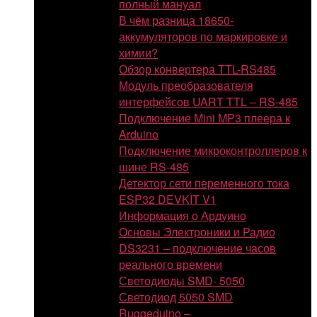
полный мануал
В чём разница 18650-
аккумуляторов по маркировке и
химии?
Обзор конвертера TTL-RS485
Модуль преобразователя
интерфейсов UART TTL – RS-485
Подключение Mini MP3 плеера к
Arduino
Подключение микроконтроллеров к
шине RS-485
Детектор сети переменного тока
ESP32 DEVKIT V1
Информация о Ардуино
Основы Электроники и Радио
DS3231 – подключение часов
реального времени
Светодиоды SMD- 5050
Светодиод 5050 SMD
Ruggeduino –