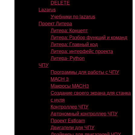
DELETE
Lazarus
Учебники по lazarus
Проект Литера
Литера: Концепт
Литера: Разбор функций и команд
Литера: Главный код
Литера: интерфейс проекта
Литера- Python
ЧПУ
Программы для работы с ЧПУ
MACH 3
Макросы MACH3
Cоздание своего экрана для станка
с нуля
Контроллер ЧПУ
Автономный контроллер ЧПУ
Проект Estlcam
Двигатели для ЧПУ
Драйверы для двигателей ЧПУ