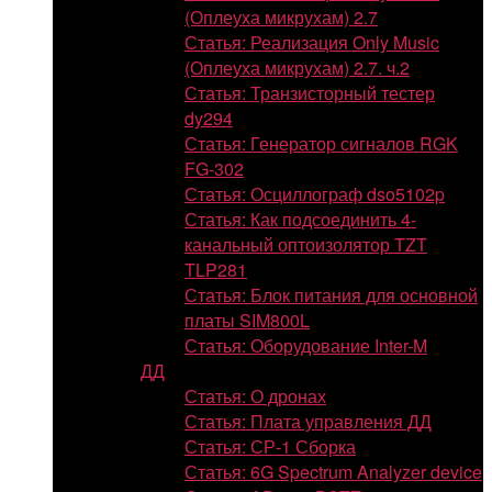
(Оплеуха микрухам) 2.7
Статья: Реализация Only Music
(Оплеуха микрухам) 2.7. ч.2
Статья: Транзисторный тестер
dy294
Статья: Генератор сигналов RGK
FG-302
Статья: Осциллограф dso5102p
Статья: Как подсоединить 4-
канальный оптоизолятор TZT
TLP281
Статья: Блок питания для основной
платы SIM800L
Статья: Оборудование Inter-M
ДД
Статья: О дронах
Статья: Плата управления ДД
Статья: СР-1 Сборка
Статья: 6G Spectrum Analyzer device