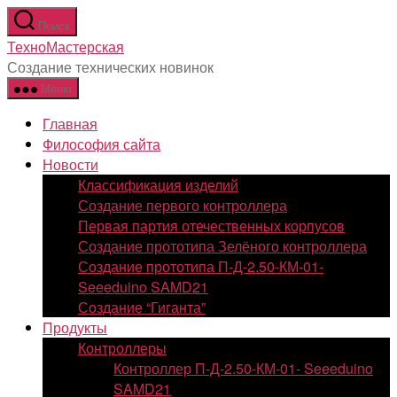
Перейти
Поиск
к
ТехноМастерская
содержимому
Создание технических новинок
Меню
Главная
Философия сайта
Новости
Классификация изделий
Создание первого контроллера
Первая партия отечественных корпусов
Создание прототипа Зелёного контроллера
Создание прототипа П-Д-2.50-КМ-01-
Seeeduino SAMD21
Создание “Гиганта”
Продукты
Контроллеры
Контроллер П-Д-2.50-КМ-01- Seeeduino
SAMD21