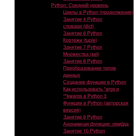
Python: Средний уровень
Циклы в Python (продолжение)
Занятие 4 Python
словари (dict)
Занятие 6 Python
Кортежи (tuple)
Занятие 7 Python
Множества (set)
Занятие 8 Python
Преобразование типов
данных
Создание функции в Python
Как использовать *args и
**kwargs в Python 3
Функции в Python (авторская
версия)
Занятие 9 Python
Анонимная функция: лямбда
Занятие 10 Python