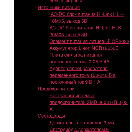
белый, черный
Источники питания
AC-DC блок питания Hi-Link HLK-
10M05, выход 5В
AC-DC блок питания Hi-Link HLK-
20M05, выход 5В
Элемент питания литиевый CR2032
Аккумулятор Li-ion NCR18650B
Плата фильтра питания
постоянного тока 0-25 В 4A
Адаптер преобразователя
переменного тока 100-240 В в
постоянный ток 9 В 1 А
Предохранители
Восстанавливаемые
предохранители SMD 0603 6 В 0,03
А
Светодиоды
Держатель светодиодов 3 мм
Светодиод с держателем и