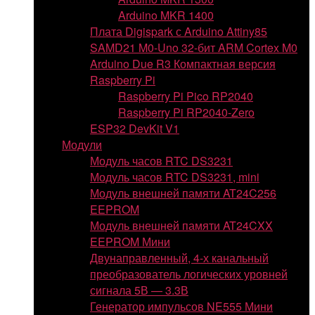
Arduino MKR 1400
Плата Digispark с Arduino Attiny85
SAMD21 M0-Uno 32-бит ARM Cortex M0
Arduino Due R3 Компактная версия
Raspberry Pi
Raspberry Pi Pico RP2040
Raspberry Pi RP2040-Zero
ESP32 DevKit V1
Модули
Модуль часов RTC DS3231
Модуль часов RTC DS3231, mini
Модуль внешней памяти AT24C256
EEPROM
Модуль внешней памяти AT24CXX
EEPROM Мини
Двунаправленный, 4-х канальный
преобразователь логических уровней
сигнала 5В — 3.3В
Генератор импульсов NE555 Мини