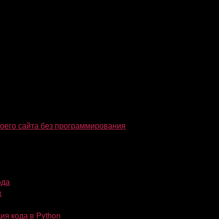
воего сайта без программирования
ода
к
я кода в Python