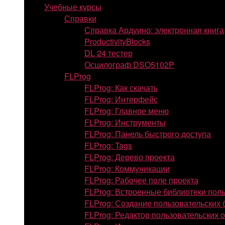
Учебные курсы
Справки
Справка Ардуино: электронная книга
ProductivityBlocks
DL 24 тестер
Осцилограф DSO5102P
FLProg
FLProg: Как скачать
FLProg: Интерфейс
FLProg: Главное меню
FLProg: Инструменты
FLProg: Панель быстрого доступа
FLProg: Tags
FLProg: Дерево проекта
FLProg: Коммуникации
FLProg: Рабочее поле проекта
FLProg: Встроенные библиотеки пол
FLProg: Создание пользовательских 
FLProg: Редактор пользовательских 