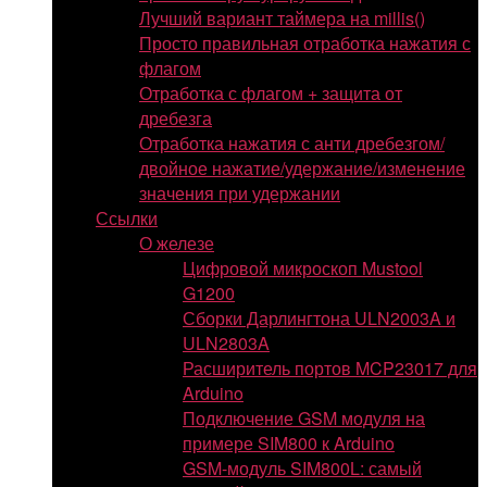
Лучший вариант таймера на millis()
Просто правильная отработка нажатия с
флагом
Отработка с флагом + защита от
дребезга
Отработка нажатия с анти дребезгом/
двойное нажатие/удержание/изменение
значения при удержании
Ссылки
О железе
Цифровой микроскоп Mustool
G1200
Сборки Дарлингтона ULN2003A и
ULN2803A
Расширитель портов MCP23017 для
Arduino
Подключение GSM модуля на
примере SIM800 к Arduino
GSM-модуль SIM800L: самый