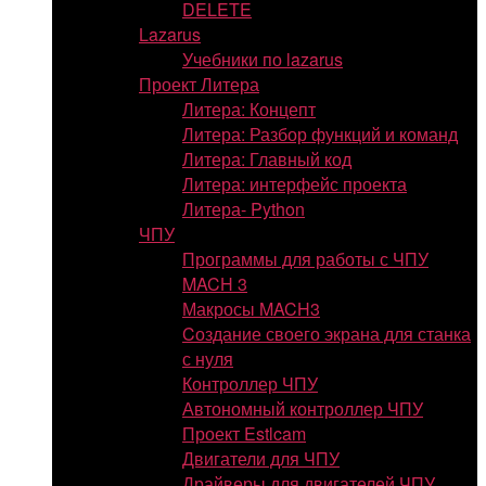
DELETE
Lazarus
Учебники по lazarus
Проект Литера
Литера: Концепт
Литера: Разбор функций и команд
Литера: Главный код
Литера: интерфейс проекта
Литера- Python
ЧПУ
Программы для работы с ЧПУ
MACH 3
Макросы MACH3
Cоздание своего экрана для станка
с нуля
Контроллер ЧПУ
Автономный контроллер ЧПУ
Проект Estlcam
Двигатели для ЧПУ
Драйверы для двигателей ЧПУ