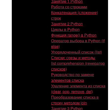
Занятие 1 Python
Работа со строками
Конкатенация (сложение)
строк
Занятие 2 Python
Циклы в Python
Функция range() в Python
Оператор выбора в Python (if
else)
Упорядоченный список (list)
Списки: срезы и методы
list comprehension (генератор
списков)
Руководство по замене
элементов списка
Удаление элемента из списка
(clear, pop, remove, del)
Преобразование списка в
строку методом join
Занятие 3 Python