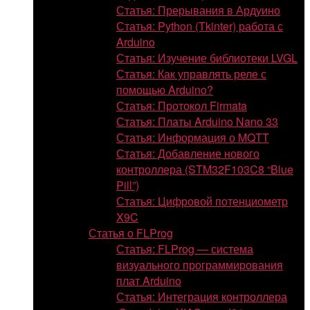
Статья: Прерывания в Ардуино
Статья: Python (Tkinter) работа с
Arduino
Статья: Изучение библиотеки LVGL
Статья: Как управлять реле с
помощью Arduino?
Статья: Протокол Firmata
Статья: Платы Arduino Nano 33
Статья: Информация о MQTT
Статья: Добавление нового
контроллера (STM32F103C8 “Blue
Pill”)
Статья: Цифровой потенциометр
X9C
Статья о FLProg
Статья: FLProg — система
визуального программирования
плат Arduino
Статья: Интеграция контроллера