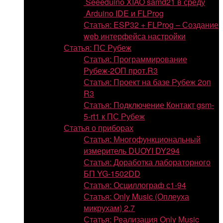
Seeeduino XIAO samd21 в среду
Arduino IDE и FLProg
Статья: ESP32 + FLProg – Создание
web интерфейса настройки
Статья: ПС Рубеж
Статья: Программирование
Рубеж-2ОП прот.R3
Статья: Проект на базе Рубеж 2оп
R3
Статья: Подключение Контакт gsm-
5-rt1 к ПС Рубеж
Статья о приборах
Статья: Многофункциональный
измеритель DUOYI DY294
Статья: Доработка лабораторного
БП YG-1502DD
Статья: Осциллограф с1-94
Статья: Only Music (Оплеуха
микрухам) 2.7
Статья: Реализация Only Music