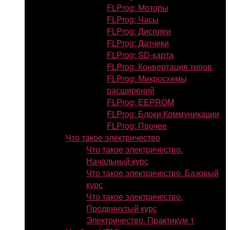
FLProg: Моторы
FLProg: Часы
FLProg: Дисплеи
FLProg: Датчики
FLProg: SD-карта
FLProg: Конвертация типов
FLProg: Микросхемы
расширений
FLProg: EEPROM
FLProg: Блоки Коммуникации
FLProg: Прочее
Что такое электричество
Что такое электричество.
Начальный курс
Что такое электричество. Базовый
курс
Что такое электричество.
Продвинутый курс
Электричество. Практикум 1