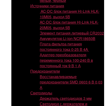
белый, черный
Источники питания
AC-DC блок питания Hi-Link HLK-
10M05, выход 5В
AC-DC блок питания Hi-Link HLK-
20M05, выход 5В
Элемент питания литиевый CR2032
Аккумулятор Li-ion NCR18650B
Плата фильтра питания
постоянного тока 0-25 В 4A
Адаптер преобразователя
переменного тока 100-240 В в
постоянный ток 9 В 1 А
Предохранители
Восстанавливаемые
предохранители SMD 0603 6 В 0,03
А
Светодиоды
Держатель светодиодов 3 мм
Светодиод с держателем и