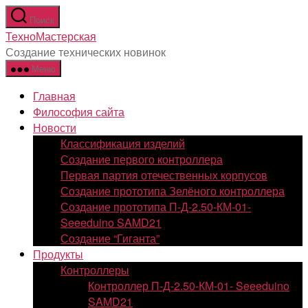
Перейти
Поиск
к
ТехноМастерская
содержимому
Создание технических новинок
Меню
Главная
Философия сайта
Новости
Классификация изделий
Создание первого контроллера
Первая партия отечественных корпусов
Создание прототипа Зелёного контроллера
Создание прототипа П-Д-2.50-КМ-01-
Seeeduino SAMD21
Создание “Гиганта”
Продукты
Контроллеры
Контроллер П-Д-2.50-КМ-01- Seeeduino
SAMD21