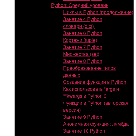
Python: Средний уровень
Циклы в Python (продолжение)
Занятие 4 Python
словари (dict)
Занятие 6 Python
Кортежи (tuple)
Занятие 7 Python
Множества (set)
Занятие 8 Python
Преобразование типов
данных
Создание функции в Python
Как использовать *args и
**kwargs в Python 3
Функции в Python (авторская
версия)
Занятие 9 Python
Анонимная функция: лямбда
Занятие 10 Python