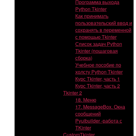
Программа выхода
Python Tkinter
Как принимать
пользовательский ввод и
сохранять в переменной
с помощью Tkinter
Список задач Python
Tkinter (пошаговая
сборка)
Учебное пособие по
холсту Python Tkinter
Курс Tkinter, часть 1
Курс Tkinter, часть 2
Tkinter 2
18. Меню
17. MessageBox. Окна
сообщений
Pyuibuilder -работа с
TKinter
CustomTkinter