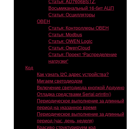
Статья: AD7606BSTZ,
Восьмиканальный 16-бит АЦП
Статья: Осцилляторы
ОВЕН
Статья: Контроллеры ОВЕН
Статья: Modbus
Статья: OWEN Logic
Статья: OwenCloud
Статья: Проект “Распределение
нагрузки”
Код
Как узнать I2C адрес устройства?
Мигаем светодиодом
Включение светодиода кнопкой Ардуино
Отладка средствами Serial.println()
Периодическое выполнение за длинный
период на указанное время
Периодическое выполнение за длинный
период (час, день, неделя)
Красиво структурируем код