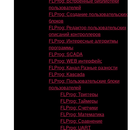
FLProg: Встроенные библиотеки
пользователей
FLProg: Создание пользовательских
блоков
FLProg: Редактор пользовательских
описаний контроллеров
FLProg: Интересные алгоритмы
программы
FLProg: SCADA
FLProg: WEB интерфейс
FLProg: Канал Разные разности
FLProg: Kascada
FLProg: Пользовательские блоки
пользователей
FLProg: Триггеры
FLProg: Таймеры
FLProg: Счетчики
FLProg: Математика
FLProg: Сравнение
FLProg: UART