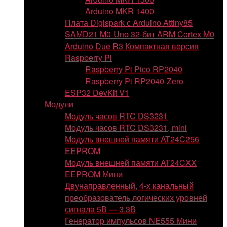
Arduino MKR 1400
Плата Digispark с Arduino Attiny85
SAMD21 M0-Uno 32-бит ARM Cortex M0
Arduino Due R3 Компактная версия
Raspberry Pi
Raspberry Pi Pico RP2040
Raspberry Pi RP2040-Zero
ESP32 DevKit V1
Модули
Модуль часов RTC DS3231
Модуль часов RTC DS3231, mini
Модуль внешней памяти AT24C256
EEPROM
Модуль внешней памяти AT24CXX
EEPROM Мини
Двунаправленный, 4-х канальный
преобразователь логических уровней
сигнала 5В — 3.3В
Генератор импульсов NE555 Мини