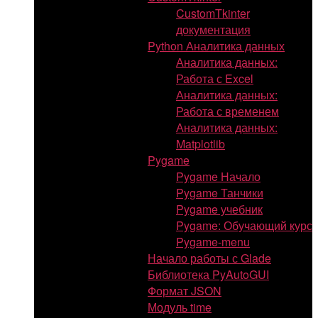
CustomTkinter
документация
Python Аналитика данных
Аналитика данных:
Работа с Excel
Аналитика данных:
Работа с временем
Аналитика данных:
Matplotlib
Pygame
Pygame Начало
Pygame Танчики
Pygame учебник
Pygame: Обучающий курс
Pygame-menu
Начало работы с Glade
Библиотека PyAutoGUI
Формат JSON
Модуль time