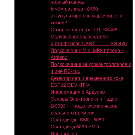
полный мануал
В чём разница 18650-
аккумуляторов по маркировке и
химии?
Обзор конвертера TTL-RS485
Модуль преобразователя
интерфейсов UART TTL – RS-485
Подключение Mini MP3 плеера к
Arduino
Подключение микроконтроллеров к
шине RS-485
Детектор сети переменного тока
ESP32 DEVKIT V1
Информация о Ардуино
Основы Электроники и Радио
DS3231 – подключение часов
реального времени
Светодиоды SMD- 5050
Светодиод 5050 SMD
Ruggeduino –