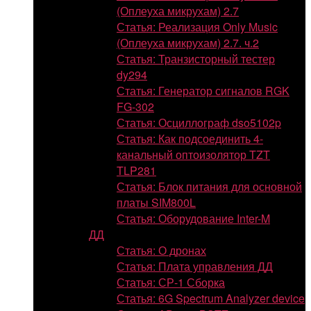
(Оплеуха микрухам) 2.7
Статья: Реализация Only Music
(Оплеуха микрухам) 2.7. ч.2
Статья: Транзисторный тестер
dy294
Статья: Генератор сигналов RGK
FG-302
Статья: Осциллограф dso5102p
Статья: Как подсоединить 4-
канальный оптоизолятор TZT
TLP281
Статья: Блок питания для основной
платы SIM800L
Статья: Оборудование Inter-M
ДД
Статья: О дронах
Статья: Плата управления ДД
Статья: СР-1 Сборка
Статья: 6G Spectrum Analyzer device