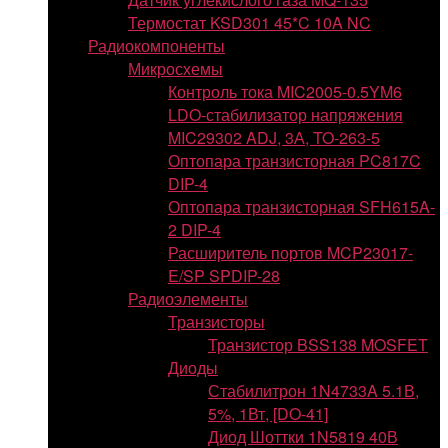
Термостат KSD301 45*C 10A NC
Радиокомпоненты
Микросхемы
Контроль тока MIC2005-0.5YM6
LDO-стабилизатор напряжения
MIC29302 ADJ, 3А, TO-263-5
Оптопара транзисторная PC817C
DIP-4
Оптопара транзисторная SFH615A-
2 DIP-4
Расширитель портов MCP23017-
E/SP SPDIP-28
Радиоэлементы
Транзисторы
Транзистор BSS138 MOSFET
Диоды
Стабилитрон 1N4733A 5.1В,
5%, 1Вт, [DO-41]
Диод Шоттки 1N5819 40В