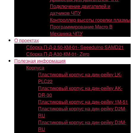
Подключение двигателей и
датчиков ЧПУ
Контроллер высоты горелки плазмы
Программирование Macro B
Механика ЧПУ
О проектах
Сборка П-Д-2.50-КМ-01- Seeeduino SAMD21
Сборка П-Д-A30-КМ-01- Zero
Полезная информация
Корпуса
Пластиковый корпус на дин-рейку LK-
PLC22
Пластиковый корпус на дин-рейку AK-
DR-30
Пластиковый корпус на дин-рейку 1М-51
Пластиковый корпус на дин-рейку D2M-
RU
Пластиковый корпус на дин-рейку D3M-
RU