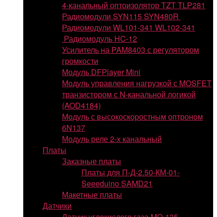
4-канальный оптоизолятор TZT TLP281
Радиомодули SYN115 SYN480R
Радиомодули WL101-341 WL102-341
Радиомодуль HC-12
Усилитель на PAM8403 с регулятором
громкости
Модуль DFPlayer Mini
Модуль управления нагрузкой с MOSFET
транзистором с N-канальной логикой
(AOD4184)
Модуль с высокоскоростным оптроном
6N137
Модуль реле 2-х канальный
Платы
Заказные платы
Платы для П-Д-2.50-КМ-01-
Seeeduino SAMD21
Макетные платы
Датчики
Датчик углекислого газа MQ-135