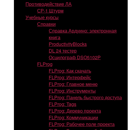
Противодействие ЛА
СР-1 Штурм
Учебные курсы
Справки
Справка Ардуино: электронная
книга
ProductivityBlocks
DL 24 тестер
Осцилограф DSO5102P
FLProg
FLProg: Как скачать
FLProg: Интерфейс
FLProg: Главное меню
FLProg: Инструменты
FLProg: Панель быстрого доступа
FLProg: Tags
FLProg: Дерево проекта
FLProg: Коммуникации
FLProg: Рабочее поле проекта